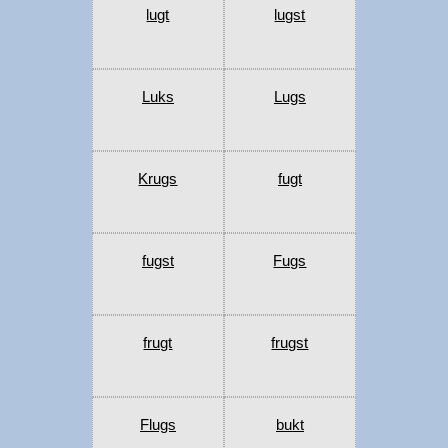
lugt
lugst
Luks
Lugs
Krugs
fugt
fugst
Fugs
frugt
frugst
Flugs
bukt