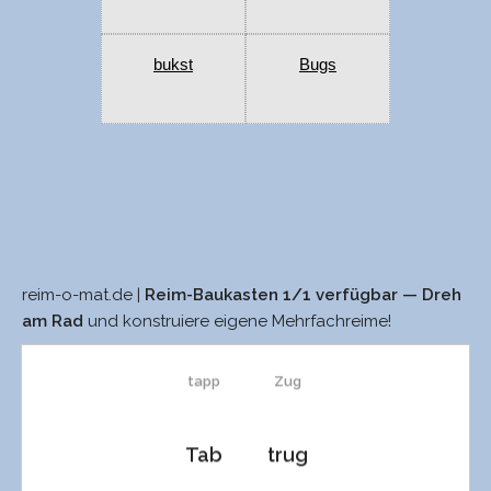
bukst
Bugs
reim-o-mat.de |
Reim-Baukasten 1/1 verfügbar — Dreh
zapp
Souk
am Rad
und konstruiere eigene Mehrfachreime!
tapp
Zug
Tab
trug