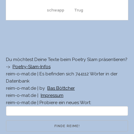
schwapp
Trug
schrapp
stuk
schnapp
spuk
Du möchtest Deine Texte beim Poetry Slam präsentieren?
->
Poetry-Slam-Infos
schlapp
Spuk
reim-o-mat.de | Es befinden sich 744112 Wörter in der
Datenbank
reim-o-mat.de | by
Bas Böttcher
Schapp
schlug
reim-o-mat.de |
Impressum
reim-o-mat.de | Probiere ein neues Wort:
rapp
Pflug
papp
Nuuk