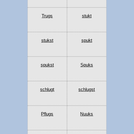
Trugs
stukt
stukst
spukt
spukst
Spuks
schlugt
schlugst
Pflugs
Nuuks