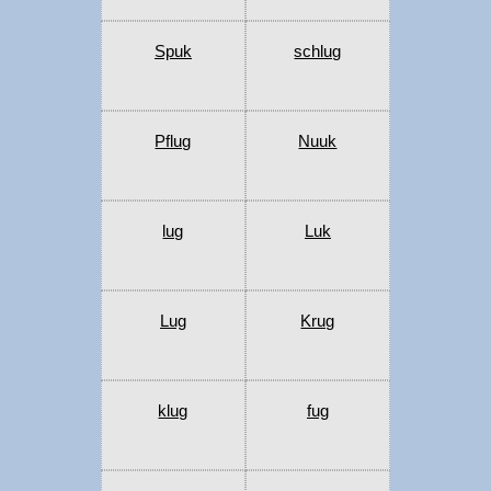
Spuk
schlug
Pflug
Nuuk
lug
Luk
Lug
Krug
klug
fug