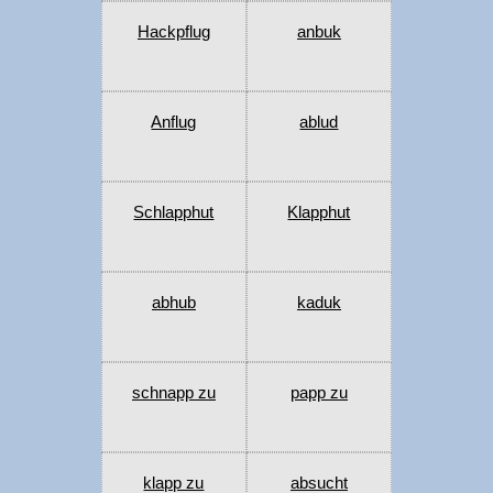
Hackpflug
anbuk
Anflug
ablud
Schlapphut
Klapphut
abhub
kaduk
schnapp zu
papp zu
klapp zu
absucht