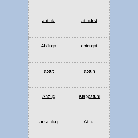
abbukt
abbukst
Abflugs
abtrugst
abtut
abtun
Anzug
Klappstuhl
anschlug
Abruf