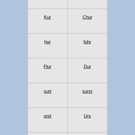
Kur
Chur
hur
fuhr
Flur
Dur
surt
surst
urst
Urs