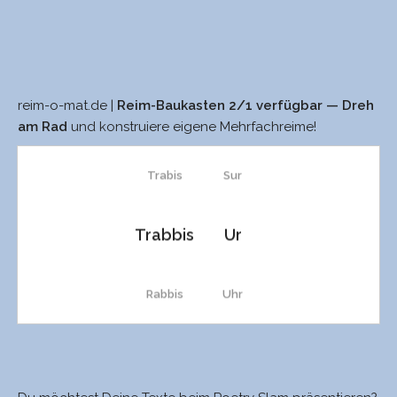
reim-o-mat.de |
Reim-Baukasten 2/1 verfügbar — Dreh
Luddit
sur
am Rad
und konstruiere eigene Mehrfachreime!
Trabis
Sur
Trabbis
Ur
Rabbis
Uhr
Abis
tour