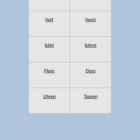
hurt
hurst
fuhrt
fuhrst
Flurs
Durs
Uhren
Touren