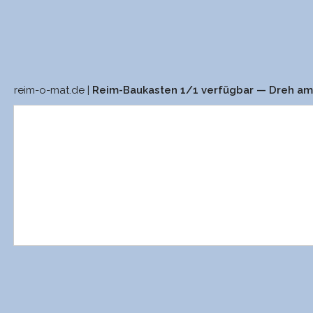
reim-o-mat.de |
Reim-Baukasten 1/1 verfügbar — Dreh a