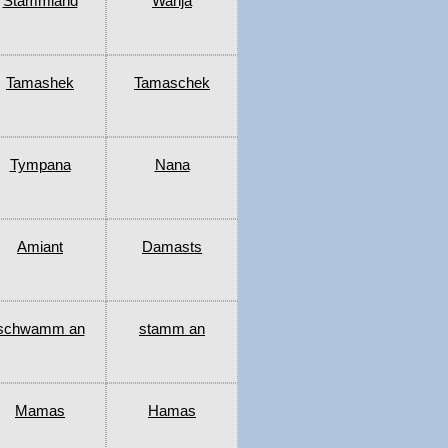
Stammland
Wanja
Tamashek
Tamaschek
Tympana
Nana
Amiant
Damasts
schwamm an
stamm an
Mamas
Hamas