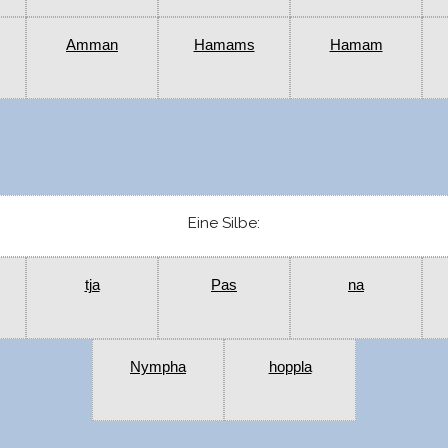
Amman
Hamams
Hamam
Eine Silbe:
tja
Pas
na
Nympha
hoppla