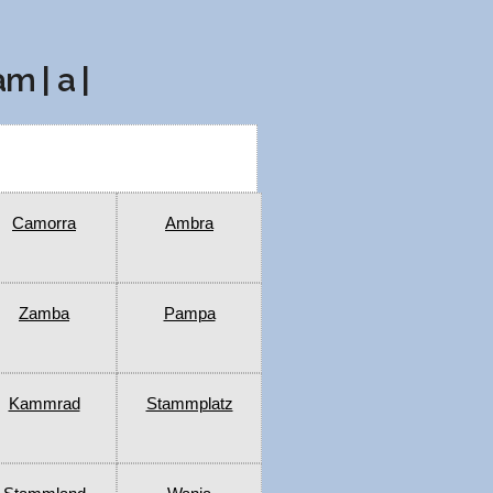
am | a |
Camorra
Ambra
Zamba
Pampa
Kammrad
Stammplatz