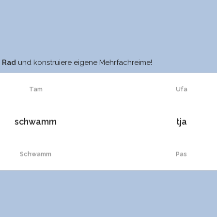
Tram
sa
m Rad
und konstruiere eigene Mehrfachreime!
Tam
Ufa
schwamm
tja
Schwamm
Pas
stramm
na