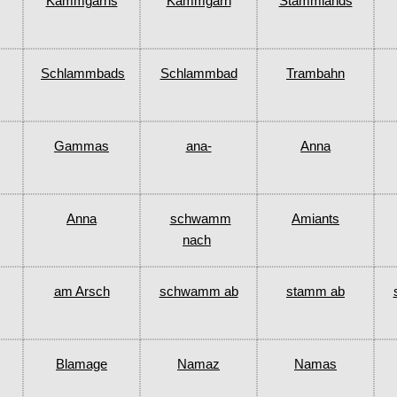
Kammgarns
Kammgarn
Stammlands
Schlammbads
Schlammbad
Trambahn
Gammas
ana-
Anna
Anna
schwamm
Amiants
nach
am Arsch
schwamm ab
stamm ab
Blamage
Namaz
Namas