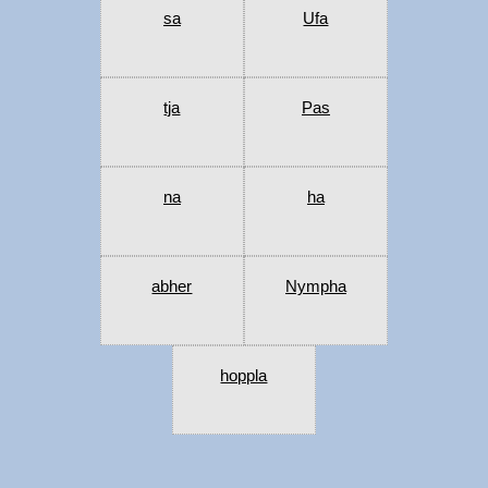
sa
Ufa
tja
Pas
na
ha
abher
Nympha
hoppla