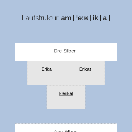
Lautstruktur:
am | ˈeːʁ | ik | a |
Drei Silben:
Erika
Erikas
klerikal
Zwei Silben: