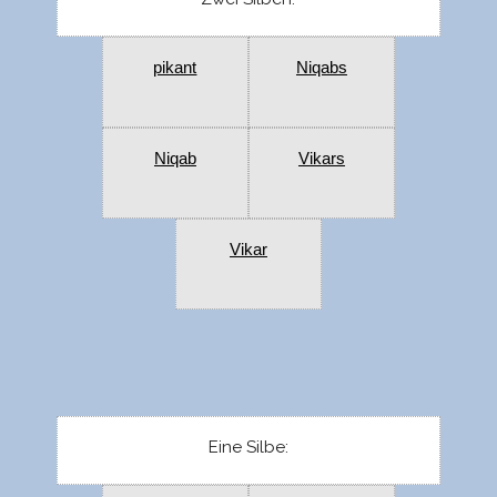
pikant
Niqabs
Niqab
Vikars
Vikar
Eine Silbe: