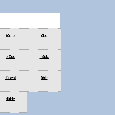
tüdre
übe
prüde
müde
düsest
üble
düble