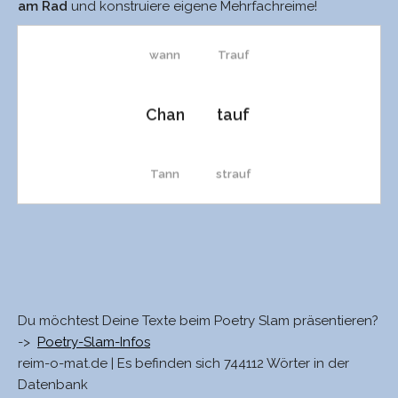
am Rad
und konstruiere eigene Mehrfachreime!
wann
Trauf
Chan
tauf
Tann
strauf
TAN
Stauf
spann
schnauf
Du möchtest Deine Texte beim Poetry Slam präsentieren?
->
Poetry-Slam-Infos
Spann
Schnauf
reim-o-mat.de | Es befinden sich 744112 Wörter in der
Datenbank