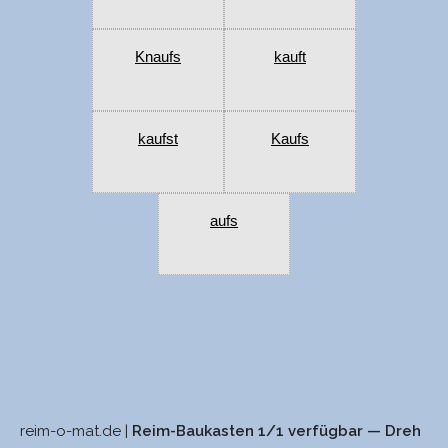
Knaufs
kauft
kaufst
Kaufs
aufs
reim-o-mat.de |
Reim-Baukasten 1/1 verfügbar — Dreh
sann
sauf