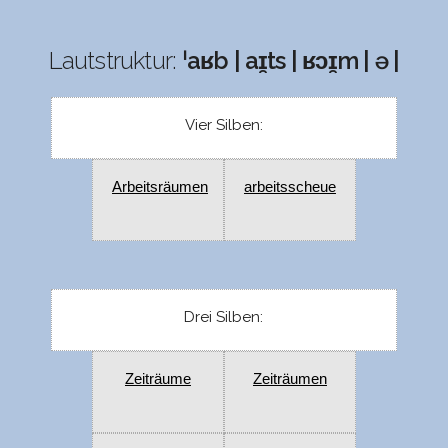
Lautstruktur:
ˈaʁb | aɪ̯ts | ʁɔɪ̯m | ə |
Vier Silben:
Arbeitsräumen
arbeitsscheue
Drei Silben:
Zeiträume
Zeiträumen