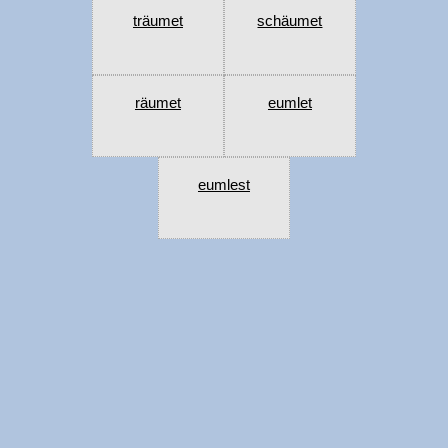
träumet
schäumet
räumet
eumlet
eumlest