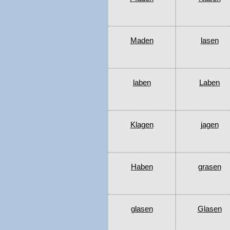
Maden
lasen
laben
Laben
Klagen
jagen
Haben
grasen
glasen
Glasen