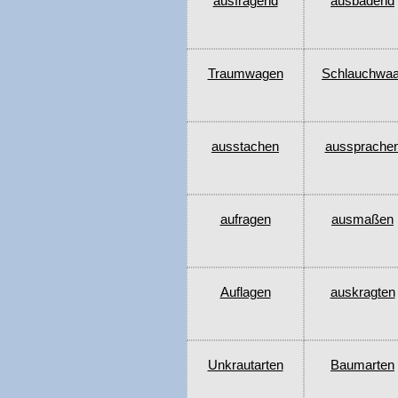
ausfragend
ausbadend
Traumwagen
Schlauchwa
ausstachen
aussprache
aufragen
ausmaßen
Auflagen
auskragten
Unkrautarten
Baumarten