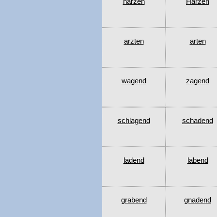
harzen
Harzen
arzten
arten
wagend
zagend
schlagend
schadend
ladend
labend
grabend
gnadend