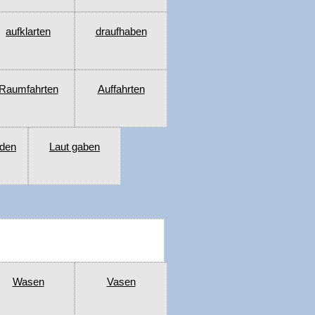
aufklarten
draufhaben
Raumfahrten
Auffahrten
den
Laut gaben
Wasen
Vasen