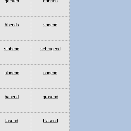
garsten
Fahrten
Abends
sagend
stabend
schragend
plagend
nagend
habend
grasend
fasend
blasend