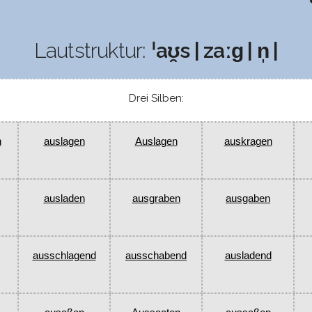
Lautstruktur:
ˈaʊ̯s | zaːɡ | n̩ |
Drei Silben:
n
auslagen
Auslagen
auskragen
ausladen
ausgraben
ausgaben
ausschlagend
ausschabend
ausladend