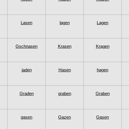
Lasen
lagen
Lagen
Gschnasen
Krasen
Kragen
jaden
Hasen
hagen
Graden
graben
Graben
gasen
Gazen
Gasen