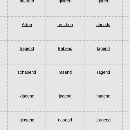
haarten
glarten
garten
Arten
arschen
abends
tragend
trabend
tagend
schabend
rasend
ragend
klagend
jagend
hagend
glasend
gasend
fragend