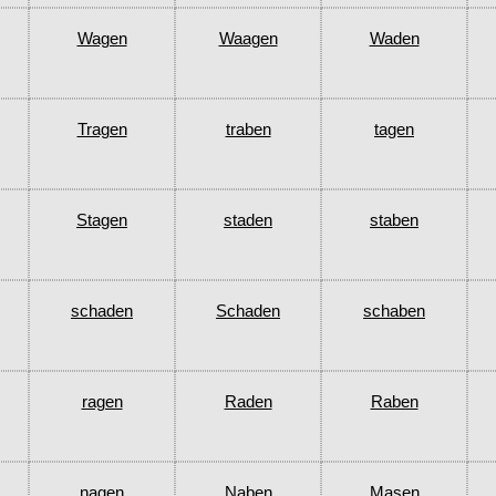
Wagen
Waagen
Waden
Tragen
traben
tagen
Stagen
staden
staben
schaden
Schaden
schaben
ragen
Raden
Raben
nagen
Naben
Masen