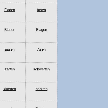
Fladen
fasen
Blasen
Blagen
aasen
Asen
zarten
schwarten
klarsten
harzten