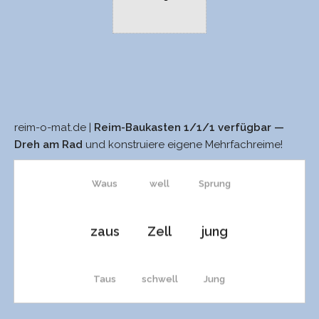
reim-o-mat.de |
Reim-Baukasten 1/1/1 verfügbar —
saus
wäll
Schwung
Dreh am Rad
und konstruiere eigene Mehrfachreime!
Waus
well
Sprung
zaus
Zell
jung
Taus
schwell
Jung