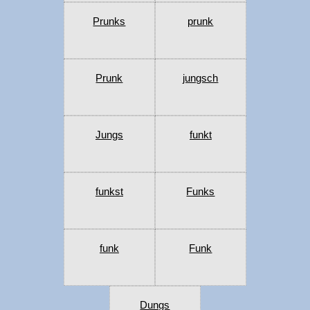
Prunks
prunk
Prunk
jungsch
Jungs
funkt
funkst
Funks
funk
Funk
Dungs