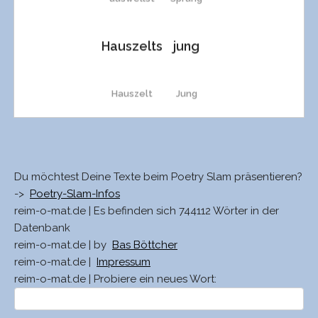
Staus
Geltung
Plaus’
Quell
tunkst
Hauszelts
jung
schmaus
Fälschung
Plaus
krell
tunk
Hauszelt
Jung
Schmaus
Felsvorsprung
Pfaus
hell
Tschunks
ausstellt
Dung
raus
Mellums
paus
grell
Tschunk
Du möchtest Deine Texte beim Poetry Slam präsentieren?
ausstellst
Sunks
->
Poetry-Slam-Infos
Raus
Mellum
maus
gell
Trunks
reim-o-mat.de | Es befinden sich 744112 Wörter in der
Datenbank
ausfällt
Sunk
reim-o-mat.de | by
Bas Böttcher
Plaus’
Weltcuppunkts
Mouse
Fjäll
Trunk
reim-o-mat.de |
Impressum
reim-o-mat.de | Probiere ein neues Wort:
ausfällst
unkt
Plaus
Schmelzpunkts
Maus
Fjell
Schwungs