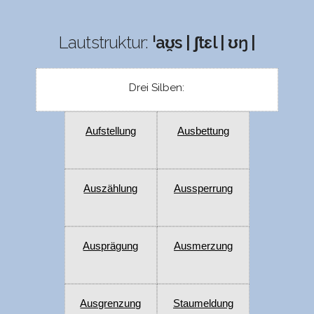
Lautstruktur:
ˈaʊ̯s | ʃtɛl | ʊŋ |
Drei Silben:
Aufstellung
Ausbettung
Auszählung
Aussperrung
Ausprägung
Ausmerzung
Ausgrenzung
Staumeldung