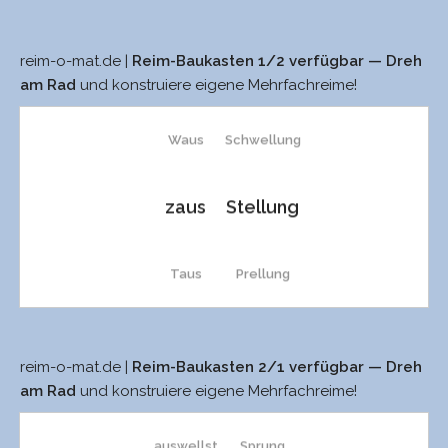
Strauß’
stell
Dung
reim-o-mat.de |
Reim-Baukasten 1/2 verfügbar — Dreh
saus
Valgusstellung
Strauß
spell
Sunks
am Rad
und konstruiere eigene Mehrfachreime!
Waus
Schwellung
Staus
schnell
Sunk
zaus
Stellung
schmaus
schell
unkt
Taus
Prellung
Schmaus
prell
unkst
Strauß’
Fällung
raus
pell
unk
reim-o-mat.de |
Reim-Baukasten 2/1 verfügbar — Dreh
auswellt
Schwung
am Rad
und konstruiere eigene Mehrfachreime!
Strauß
Meldung
Raus
quell
tunkt
auswellst
Sprung