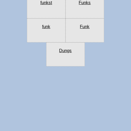
funkst
Funks
funk
Funk
Dungs