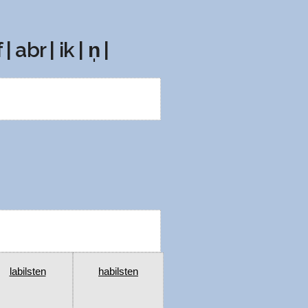
 | abr | ik | n̩ |
labilsten
habilsten