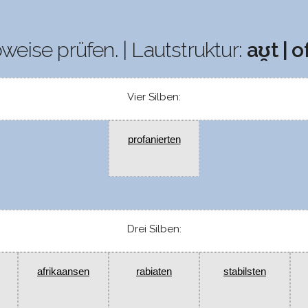
bweise prüfen. | Lautstruktur:
aʊ̯t | of
Vier Silben:
profanierten
Drei Silben:
afrikaansen
rabiaten
stabilsten