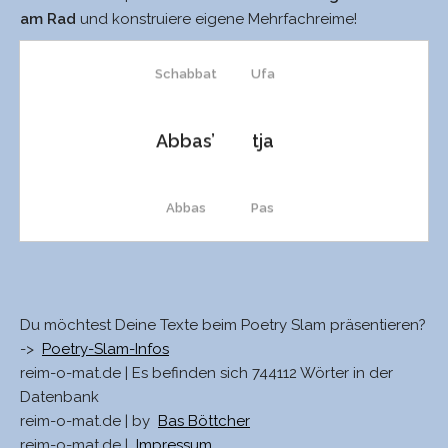
Sabbat
sa
am Rad
und konstruiere eigene Mehrfachreime!
Schabbat
Ufa
Abbas’
tja
Abbas
Pas
Tabak
na
Du möchtest Deine Texte beim Poetry Slam präsentieren?
Abba
ha
->
Poetry-Slam-Infos
reim-o-mat.de | Es befinden sich 744112 Wörter in der
Datenbank
Abram
abher
reim-o-mat.de | by
Bas Böttcher
reim-o-mat.de |
Impressum