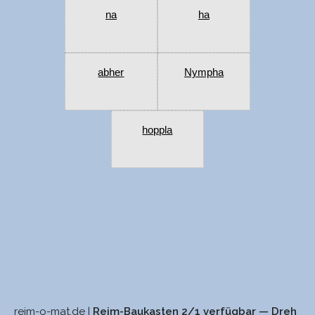
na
ha
abher
Nympha
hoppla
reim-o-mat.de |
Reim-Baukasten 2/1 verfügbar — Dreh