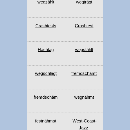
wegzählt
wegträgt
Crashtests
Crashtest
Hashtag
wegstählt
wegschlägt
fremdschämt
fremdschäm
wegnähmt
festnähmst
West-Coast-
Jazz