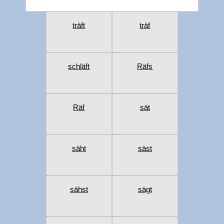
träft
träf
schläft
Räfs
Räf
sät
säht
säst
sähst
sägt