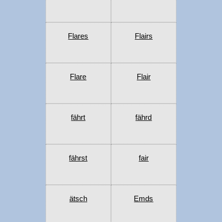
Flares
Flairs
Flare
Flair
fährt
fährd
fährst
fair
ätsch
Emds