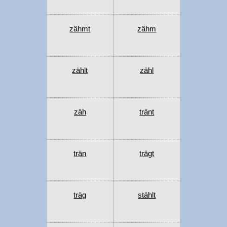
zähmt
zähm
zählt
zähl
zäh
tränt
trän
trägt
träg
stählt