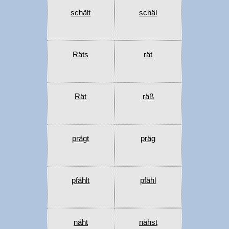
schält
schäl
Räts
rät
Rät
räß
prägt
präg
pfählt
pfähl
näht
nähst