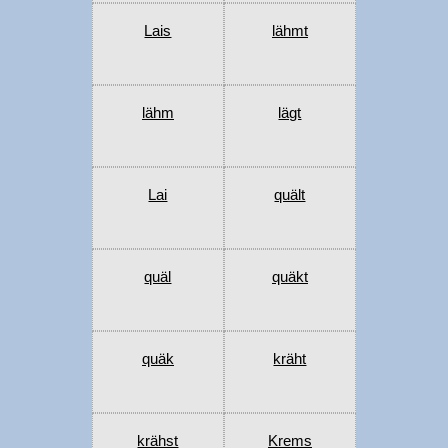
Lais
lähmt
lähm
lägt
Lai
quält
quäl
quäkt
quäk
kräht
krähst
Krems