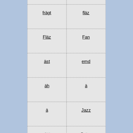
frägt
fläz
Fläz
Fan
äst
emd
äh
ä
ä
Jazz