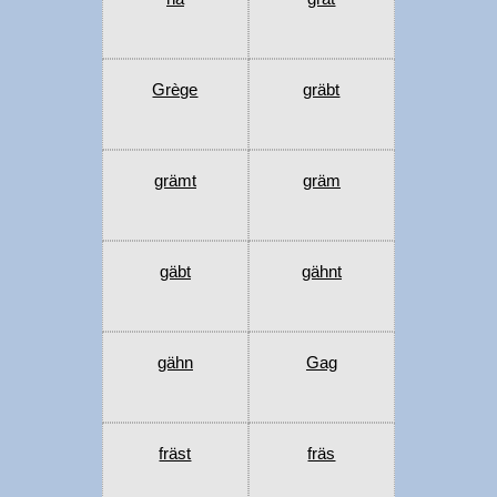
Grège
gräbt
grämt
gräm
gäbt
gähnt
gähn
Gag
fräst
fräs