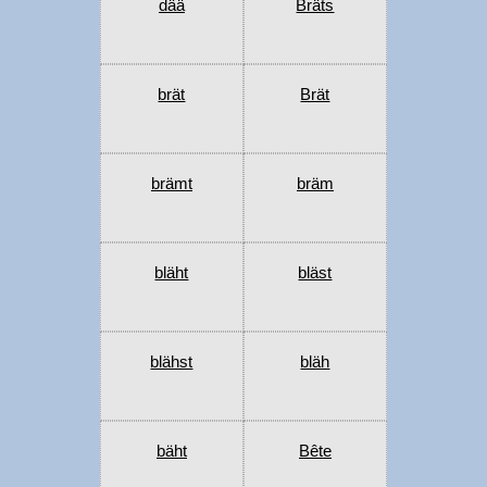
dää
Bräts
brät
Brät
brämt
bräm
bläht
bläst
blähst
bläh
bäht
Bête