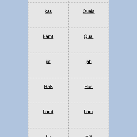
käs
Quais
kämt
Quai
jät
jäh
Häß
Häs
hämt
häm
hä
grät