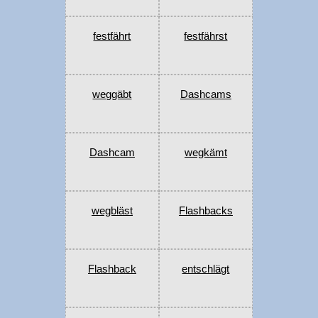
festfährt
festfährst
weggäbt
Dashcams
Dashcam
wegkämt
wegbläst
Flashbacks
Flashback
entschlägt