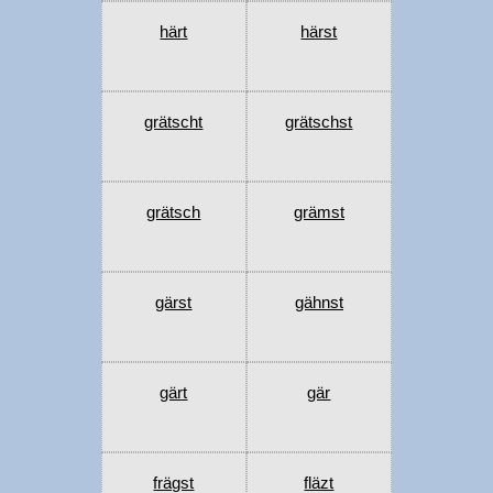
härt
härst
grätscht
grätschst
grätsch
grämst
gärst
gähnst
gärt
gär
frägst
fläzt