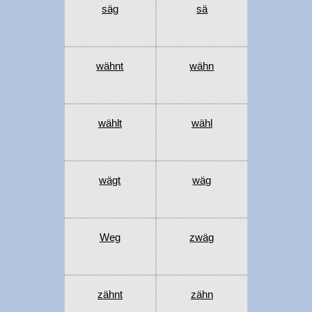
säg
sä
wähnt
wähn
wählt
wähl
wägt
wäg
Weg
zwäg
zähnt
zähn