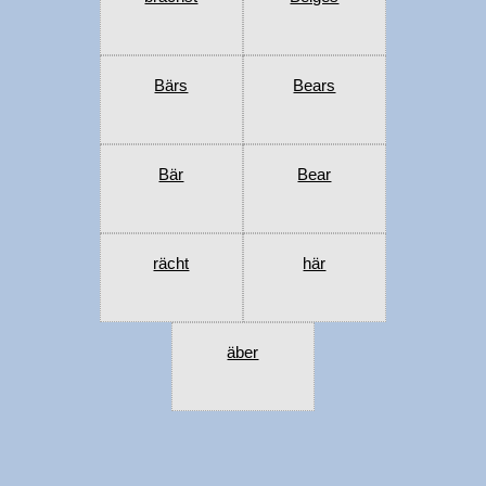
Bärs
Bears
Bär
Bear
rächt
här
äber