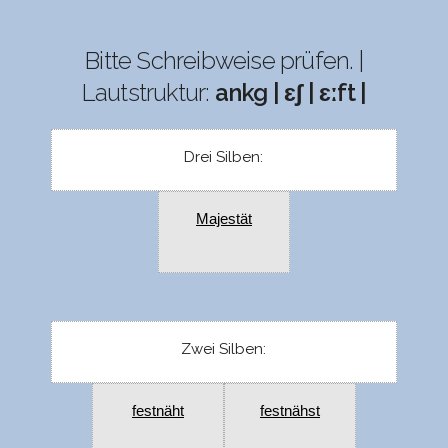
Bitte Schreibweise prüfen. |
Lautstruktur:
ankg | ɛʃ | ɛːft |
Drei Silben:
Majestät
Zwei Silben:
festnäht
festnähst