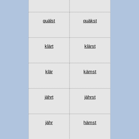
quälst
quäkst
klärt
klärst
klär
kämst
jährt
jährst
jähr
hämst