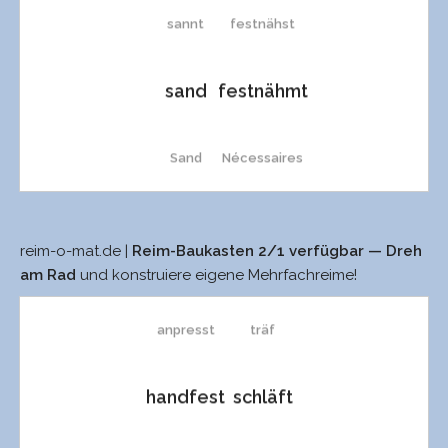
sannt
festnähst
sann
resch
säht
sand
festnähmt
wanz
Resch
säst
Sand
Nécessaires
Wants
presch
sähst
sannst
Necessaires
wand
mèch
sägt
reim-o-mat.de |
Reim-Baukasten 2/1 verfügbar — Dreh
anesst
träft
am Rad
und konstruiere eigene Mehrfachreime!
sanft
Nécessaire
Want
mesch
säg
anpresst
träf
sann
Necessaire
Wand
Mèche
sä
handfest
schläft
wanz
wegsäht
Wanst
Crash
wähnt