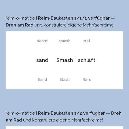
reim-o-mat.de |
Reim-Baukasten 1/1/1 verfügbar —
Sands
Trash
träft
Dreh am Rad
und konstruiere eigene Mehrfachreime!
sannt
smash
träf
sand
Smash
schläft
Sand
Slash
Räfs
sannst
Seiches
Räf
reim-o-mat.de |
Reim-Baukasten 1/2 verfügbar — Dreh
Sands
festnäht
sanft
Seiche
sät
am Rad
und konstruiere eigene Mehrfachreime!