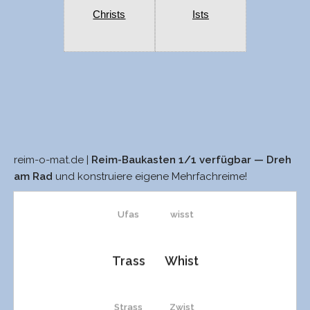
Christs
Ists
reim-o-mat.de |
Reim-Baukasten 1/1 verfügbar — Dreh
was
Whist
am Rad
und konstruiere eigene Mehrfachreime!
Ufas
wisst
Trass
Whist
Strass
Zwist