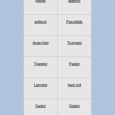
hastig
abbisst
anbisst
Passbilds
Anarchist
Trumpist
Trappist
Papist
Lampist
hast mit
Sadist
Statist