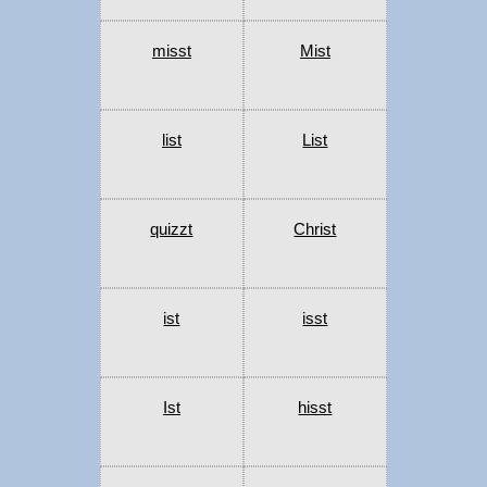
misst
Mist
list
List
quizzt
Christ
ist
isst
Ist
hisst