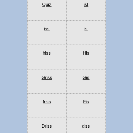
Quiz
ist
iss
is
hiss
His
Griss
Gis
friss
Fis
Driss
diss