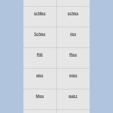
schliss
schiss
Schiss
riss
Riß
Riss
piss
miss
Miss
quizz