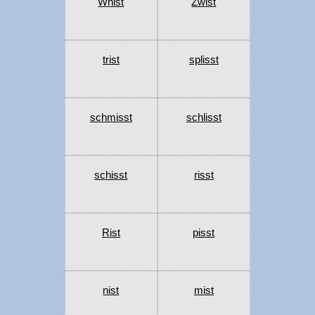
Whist
Zwist
trist
splisst
schmisst
schlisst
schisst
risst
Rist
pisst
nist
mist