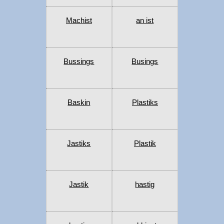
Machist
an ist
Bussings
Busings
Baskin
Plastiks
Jastiks
Plastik
Jastik
hastig