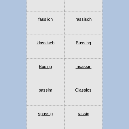
fasslich
rassisch
klassisch
Bussing
Busing
Insassin
passim
Classics
spassig
rassig