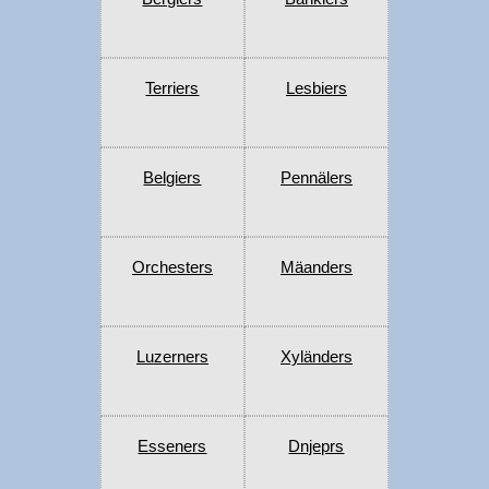
Terriers
Lesbiers
Belgiers
Pennälers
Orchesters
Mäanders
Luzerners
Xyländers
Esseners
Dnjeprs