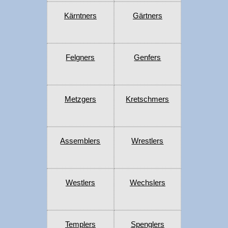
Kärntners
Gärtners
Felgners
Genfers
Metzgers
Kretschmers
Assemblers
Wrestlers
Westlers
Wechslers
Templers
Spenglers