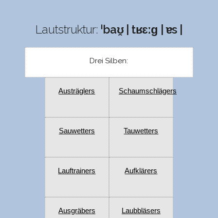
Lautstruktur:
ˈbaʊ̯ | tʁɛːɡ | ɐs |
Drei Silben:
Austräglers
Schaumschlägers
Sauwetters
Tauwetters
Lauftrainers
Aufklärers
Ausgräbers
Laubbläsers