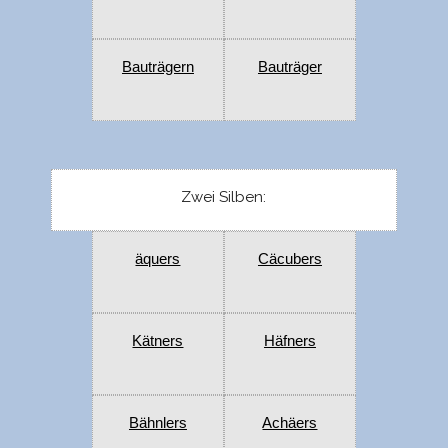
Bauträgern
Bauträger
Zwei Silben:
äquers
Cäcubers
Kätners
Häfners
Bähnlers
Achäers