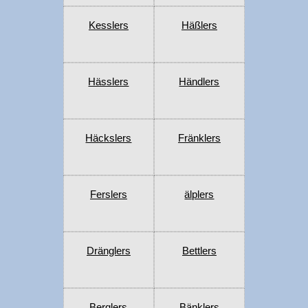
Kesslers
Häßlers
Hässlers
Händlers
Häckslers
Fränklers
Ferslers
älplers
Dränglers
Bettlers
Berglers
Bänklers