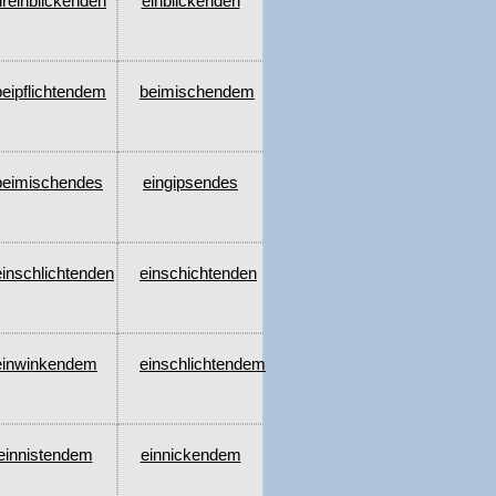
dreinblickenden
einblickenden
beipflichtendem
beimischendem
beimischendes
eingipsendes
einschlichtenden
einschichtenden
einwinkendem
einschlichtendem
einnistendem
einnickendem