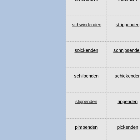
schwindenden
strippenden
spickenden
schnipsende
schilpenden
schickende
slippenden
rippenden
pimpenden
pickenden