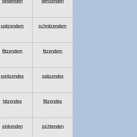
bindenden
bimsenden
spitzendem
schnitzendem
flitzendem
fitzendem
spritzendes
spitzendes
hitzendes
flitzendes
sinkenden
sichtenden