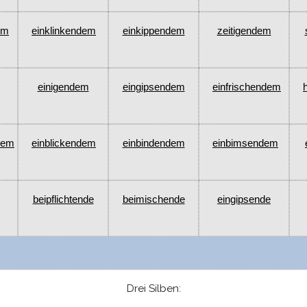
em
einklinkendem
einkippendem
zeitigendem
einigendem
eingipsendem
einfrischendem
dem
einblickendem
einbindendem
einbimsendem
beipflichtende
beimischende
eingipsende
Drei Silben: