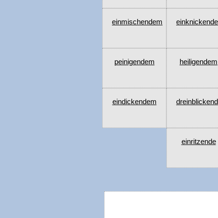
einmischendem
einknickend
peinigendem
heiligendem
eindickendem
dreinblicken
einritzende