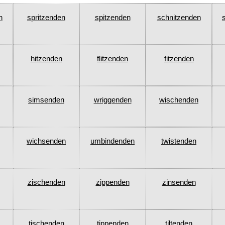
n
spritzenden
spitzenden
schnitzenden
hitzenden
flitzenden
fitzenden
simsenden
wriggenden
wischenden
wichsenden
umbindenden
twistenden
zischenden
zippenden
zinsenden
tischenden
tippenden
tiltenden