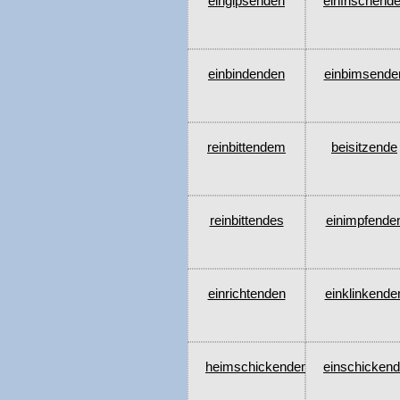
eingipsenden
einfrischend
einbindenden
einbimsende
reinbittendem
beisitzende
reinbittendes
einimpfende
einrichtenden
einklinkende
heimschickendem
einschicken