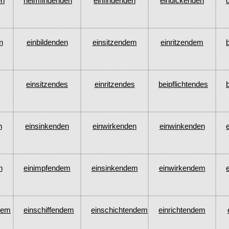
en
heimfindenden
einfindenden
eindickenden
n
einbildenden
einsitzendem
einritzendem
einsitzendes
einritzendes
beipflichtendes
n
einsinkenden
einwirkenden
einwinkenden
n
einimpfendem
einsinkendem
einwirkendem
dem
einschiffendem
einschichtendem
einrichtendem