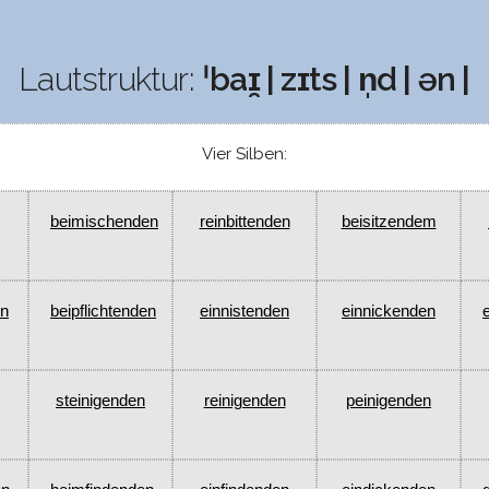
Lautstruktur:
ˈbaɪ̯ | zɪts | n̩d | ən |
Vier Silben:
beimischenden
reinbittenden
beisitzendem
en
beipflichtenden
einnistenden
einnickenden
steinigenden
reinigenden
peinigenden