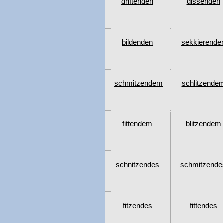
driftenden
dissenden
bildenden
sekkierende
schmitzendem
schlitzende
fittendem
blitzendem
schnitzendes
schmitzende
fitzendes
fittendes