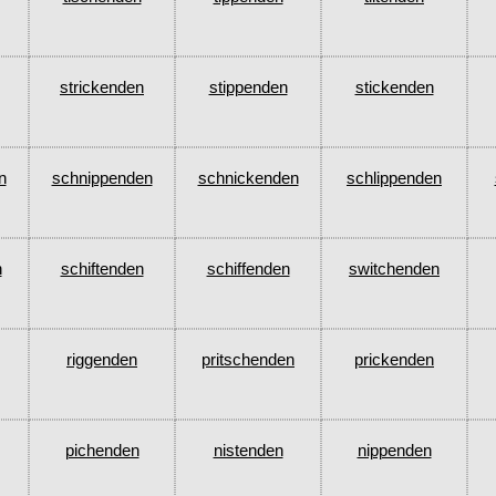
strickenden
stippenden
stickenden
n
schnippenden
schnickenden
schlippenden
n
schiftenden
schiffenden
switchenden
riggenden
pritschenden
prickenden
pichenden
nistenden
nippenden