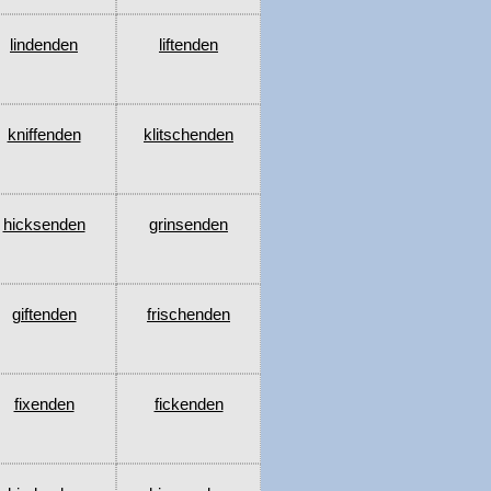
lindenden
liftenden
kniffenden
klitschenden
hicksenden
grinsenden
giftenden
frischenden
fixenden
fickenden