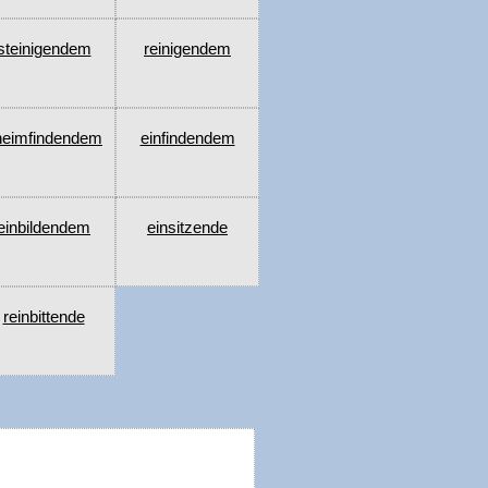
steinigendem
reinigendem
heimfindendem
einfindendem
einbildendem
einsitzende
reinbittende