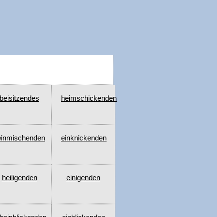
beisitzendes
heimschickenden
einmischenden
einknickenden
heiligenden
einigenden