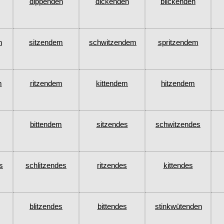
dippenden
dickenden
blickenden
n
sitzendem
schwitzendem
spritzendem
m
ritzendem
kittendem
hitzendem
bittendem
sitzendes
schwitzendes
s
schlitzendes
ritzendes
kittendes
blitzendes
bittendes
stinkwütenden