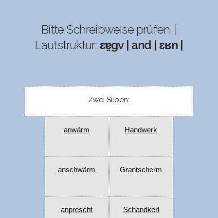
Bitte Schreibweise prüfen. |
Lautstruktur:
ɛɐ̯gv | and | ɛʁn |
Zwei Silben:
anwärm
Handwerk
anschwärm
Grantscherm
anprescht
Schandkerl