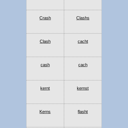
Crash
Clashs
Clash
cacht
cash
cach
kernt
kernst
Kerns
flasht