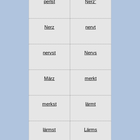
perlst
Nerz’
Nerz
nervt
nervst
Nervs
März
merkt
merkst
lärmt
lärmst
Lärms