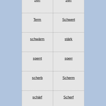
zerf
zerr
Term
Schwert
schwärm
stärk
sperrt
sperr
scherb
Scherm
schärf
Scherf