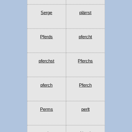
Serge
plärrst
Pferds
pfercht
pferchst
Pferchs
pferch
Pferch
Perms
perlt