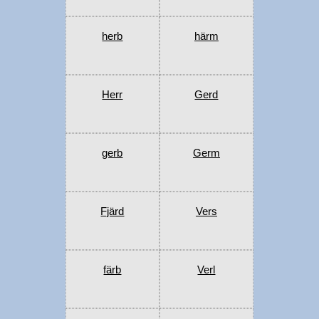
herb
härm
Herr
Gerd
gerb
Germ
Fjärd
Vers
färb
Verl