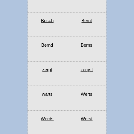
Besch
Bernt
Bernd
Berns
zergt
zergst
wärts
Werts
Werds
Werst