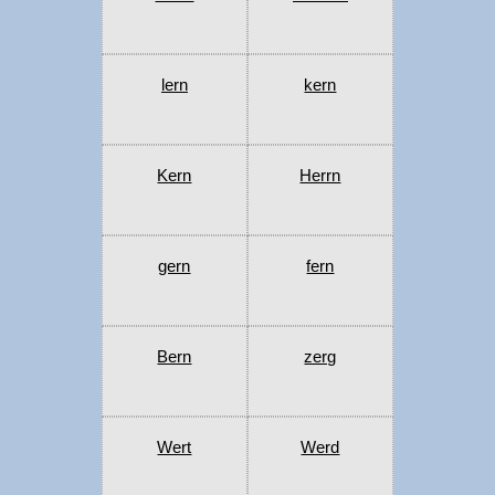
lern
kern
Kern
Herrn
gern
fern
Bern
zerg
Wert
Werd