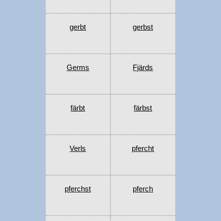
gerbt
gerbst
Germs
Fjärds
färbt
färbst
Verls
pfercht
pferchst
pferch