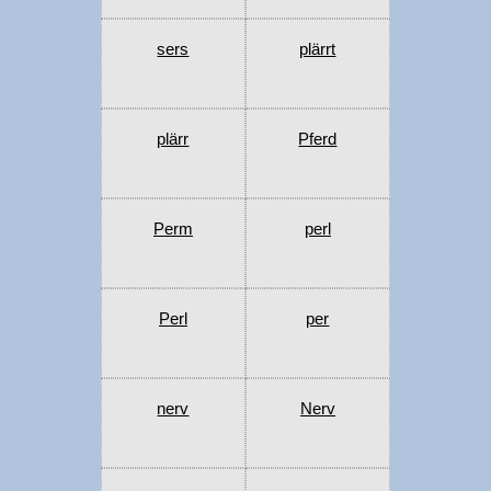
sers
plärrt
plärr
Pferd
Perm
perl
Perl
per
nerv
Nerv