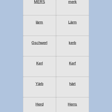
MERS
merk
lärm
Lärm
Gschwerl
kerb
Kerl
Kerf
Yärb
härt
Herd
Herrs