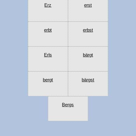
Erz
erst
erbt
erbst
Erls
bärgt
bergt
bärgst
Bergs