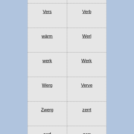
Vers
Verb
wärm
Werl
werk
Werk
Werg
Verve
Zwerg
zerrt