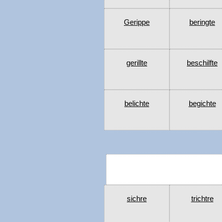
Gerippe
beringte
gerillte
beschilfte
belichte
begichte
sichre
trichtre