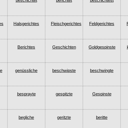
beschichtet
berichtet
beschichtest
es
Halsgerichtes
Fleischgerichtes
Feldgerichtes
Berichtes
Geschichten
Goldgespinste
te
genüssliche
beschwipste
beschwingte
besprayte
gespitzte
Gespinste
begliche
geritzte
beritte