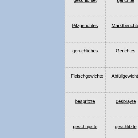
geschichtet
gerichtet
Pilzgerichtes
Marktbericht
geruchliches
Gerichtes
Fleischgewichte
Abfüllgewich
bespritzte
gesprayte
geschnipste
geschlitzte