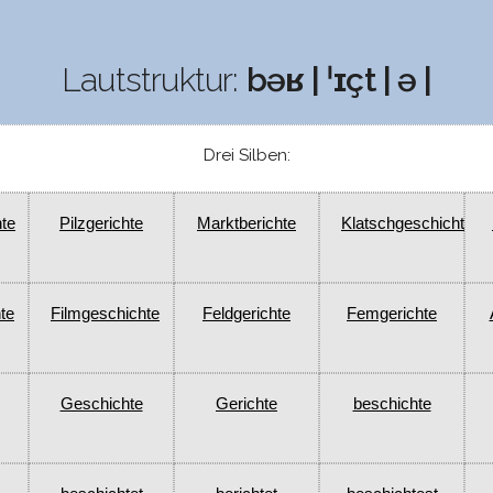
Lautstruktur:
bəʁ | ˈɪçt | ə |
Drei Silben:
te
Pilzgerichte
Marktberichte
Klatschgeschichte
te
Filmgeschichte
Feldgerichte
Femgerichte
Geschichte
Gerichte
beschichte