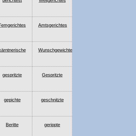
berichtest
Weltgerichtes
Femgerichtes
Amtsgerichtes
kärntnerische
Wunschgewichte
gespritzte
Gespritzte
gepichte
geschnitzte
Beritte
gerippte