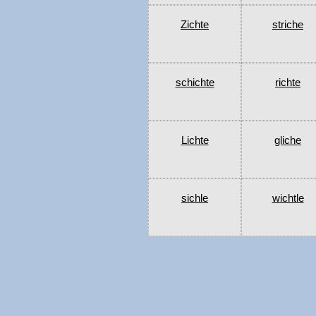
Zichte
striche
schichte
richte
Lichte
gliche
sichle
wichtle