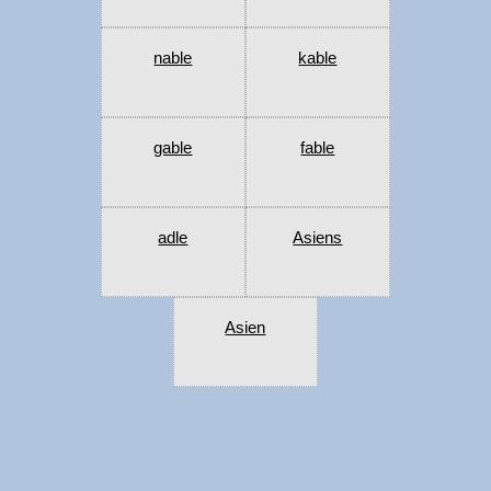
nable
kable
gable
fable
adle
Asiens
Asien