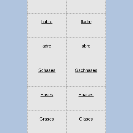
habre
fladre
adre
abre
Schases
Gschnases
Hases
Haases
Grases
Glases