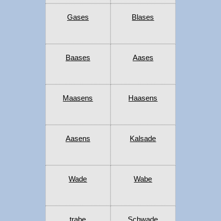
Gases
Blases
Baases
Aases
Maasens
Haasens
Aasens
Kalsade
Wade
Wabe
trabe
Schwade