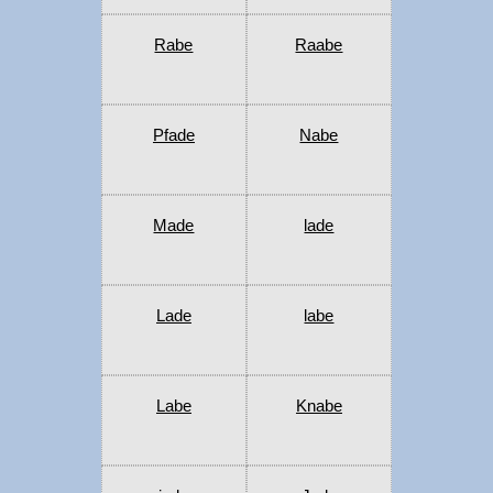
Rabe
Raabe
Pfade
Nabe
Made
lade
Lade
labe
Labe
Knabe