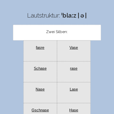
Lautstruktur:
ˈblaːz | ə |
Zwei Silben:
fasre
Vase
Schase
rase
Nase
Lase
Gschnase
Hase