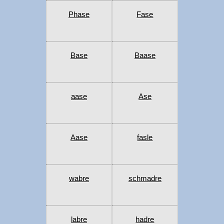
Phase
Fase
Base
Baase
aase
Ase
Aase
fasle
wabre
schmadre
labre
hadre