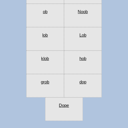
ob
Noob
lob
Lob
klob
hob
grob
dop
Dope