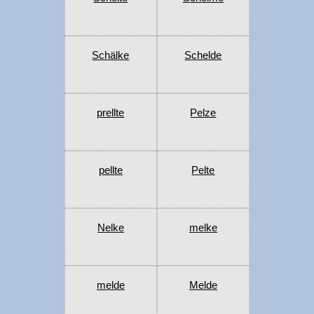
Schälke
Schelde
prellte
Pelze
pellte
Pelte
Nelke
melke
melde
Melde