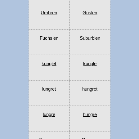
Umbren
Guslen
Fuchsien
Suburbien
kunglet
kungle
lungret
hungret
lungre
hungre