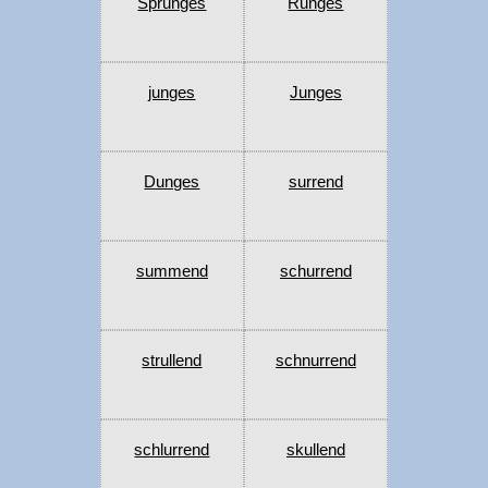
Sprunges
Runges
junges
Junges
Dunges
surrend
summend
schurrend
strullend
schnurrend
schlurrend
skullend