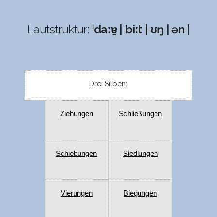
Lautstruktur:
ˈdaːɐ̯ | biːt | ʊŋ | ən |
Drei Silben:
Ziehungen
Schließungen
Schiebungen
Siedlungen
Vierungen
Biegungen