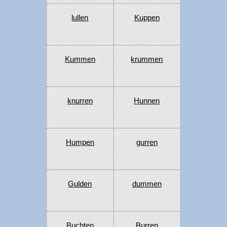
lullen
Kuppen
Kummen
krummen
knurren
Hunnen
Humpen
gurren
Gulden
dummen
Buchten
Burren