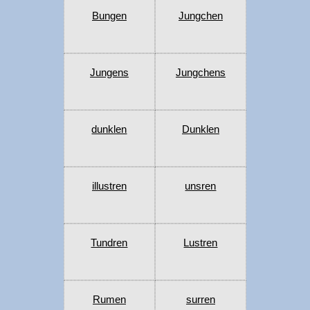
Bungen
Jungchen
Jungens
Jungchens
dunklen
Dunklen
illustren
unsren
Tundren
Lustren
Rumen
surren