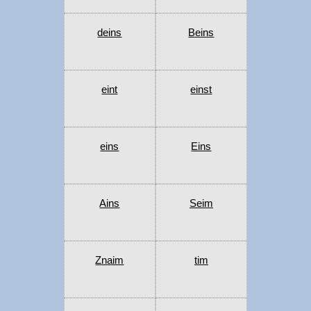
deins
Beins
eint
einst
eins
Eins
Ains
Seim
Znaim
tim