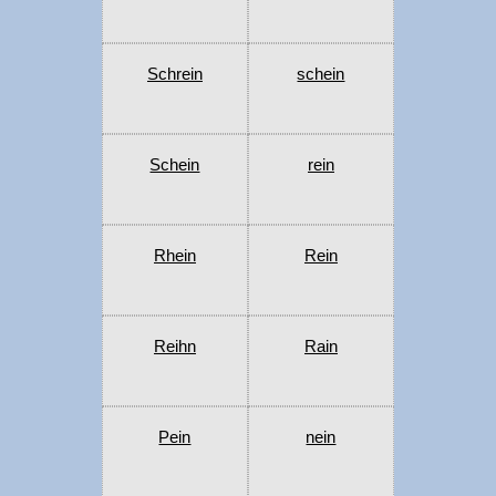
Schrein
schein
Schein
rein
Rhein
Rein
Reihn
Rain
Pein
nein