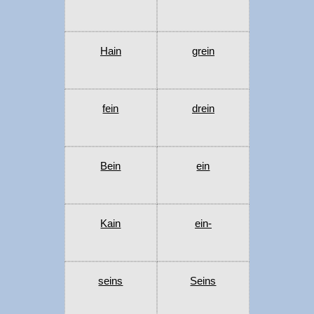
Hain
grein
fein
drein
Bein
ein
Kain
ein-
seins
Seins