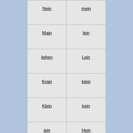
Nein
mein
Main
lein
leihen
Lein
Krain
klein
Klein
kein
jein
Hein