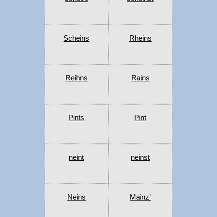
Scheins
Rheins
Reihns
Rains
Pints
Pint
neint
neinst
Neins
Mainz’