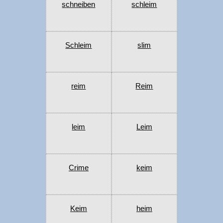
schneiben
schleim
Schleim
slim
reim
Reim
leim
Leim
Crime
keim
Keim
heim