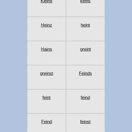
Kleins
keins
Heinz
heint
Hains
greint
greinst
Feinds
feint
feind
Feind
feinst