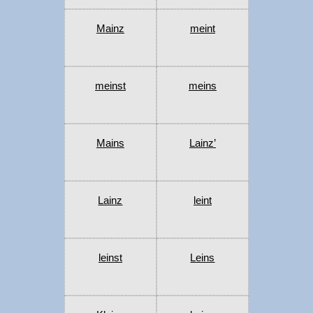
Mainz
meint
meinst
meins
Mains
Lainz’
Lainz
leint
leinst
Leins