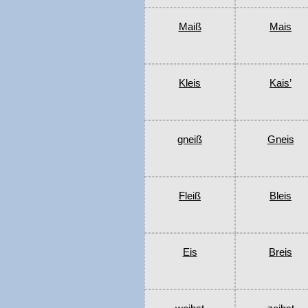
Maiß
Mais
Kleis
Kais’
gneiß
Gneis
Fleiß
Bleis
Eis
Breis