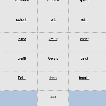
schweißt
schreist
spleißt
scheißt
reißt
reist
leihst
kreißt
kreist
gleißt
Geists
geist
Feist
dreist
braaist
eist