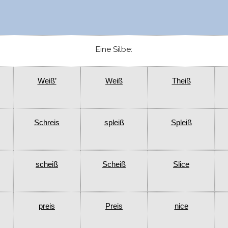
Eine Silbe:
Weiß’
Weiß
Theiß
Schreis
spleiß
Spleiß
scheiß
Scheiß
Slice
preis
Preis
nice