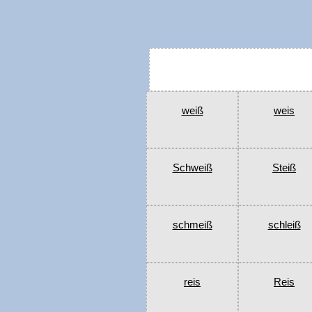
weiß
weis
Schweiß
Steiß
schmeiß
schleiß
reis
Reis