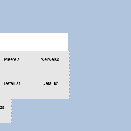
Meereis
werweiss
Detaillist
Detaillist
kts