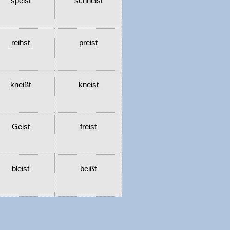
speist
schneist
reihst
preist
kneißt
kneist
Geist
freist
bleist
beißt