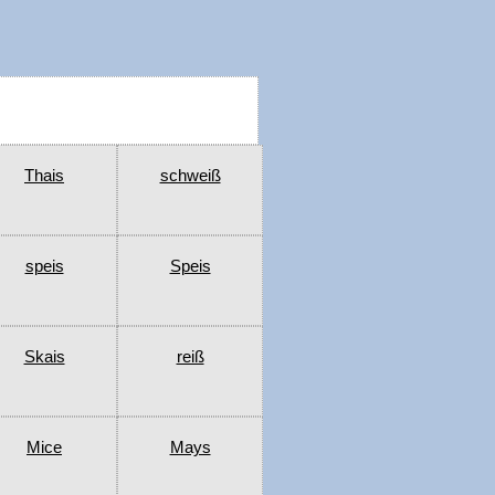
Thais
schweiß
speis
Speis
Skais
reiß
Mice
Mays