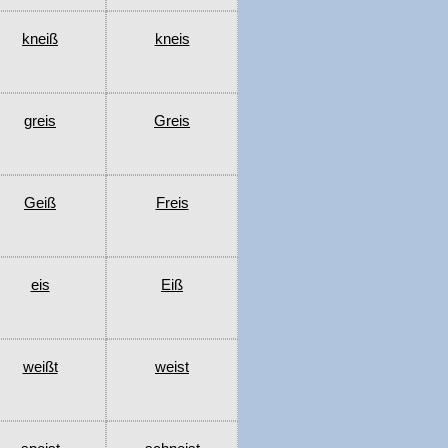
kneiß
kneis
greis
Greis
Geiß
Freis
eis
Eiß
weißt
weist