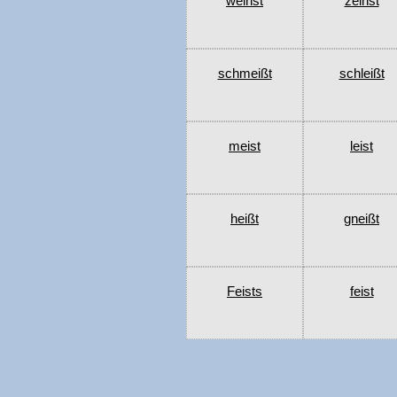
weihst
zeihst
schmeißt
schleißt
meist
leist
heißt
gneißt
Feists
feist