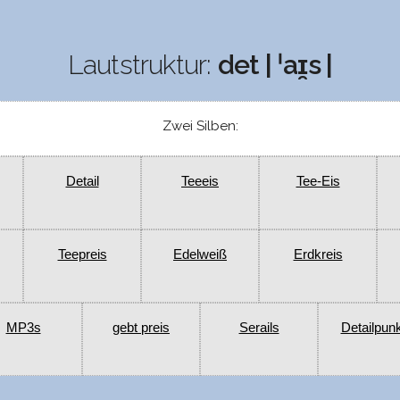
Lautstruktur:
det | ˈaɪ̯s |
Zwei Silben:
Detail
Teeeis
Tee-Eis
Teepreis
Edelweiß
Erdkreis
MP3s
gebt preis
Serails
Detailpun