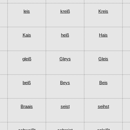
leis
kreiß
Kreis
Kais
heiß
Hais
gleiß
Gleys
Gleis
beiß
Beys
Beis
Braais
seist
seihst