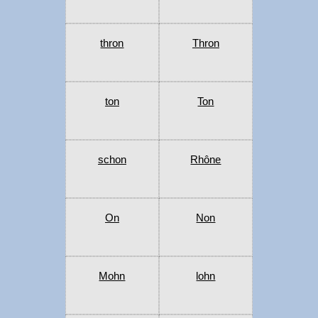
thron
Thron
ton
Ton
schon
Rhône
On
Non
Mohn
lohn