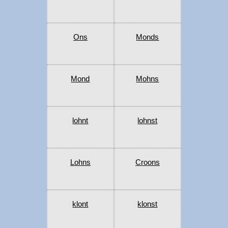
Ons
Monds
Mond
Mohns
lohnt
lohnst
Lohns
Croons
klont
klonst