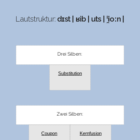
Lautstruktur:
dɪst | ʁib | uts | ˈi̯oːn |
Drei Silben:
Substitution
Zwei Silben:
Coupon
Kernfusion