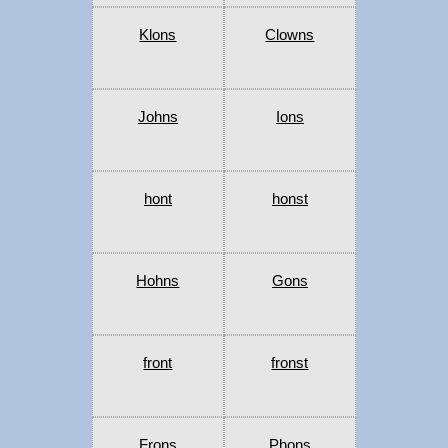
Klons
Clowns
Johns
Ions
hont
honst
Hohns
Gons
front
fronst
Frons
Phons