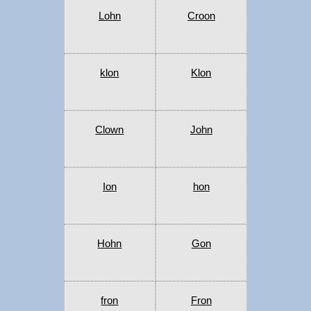
Lohn
Croon
klon
Klon
Clown
John
Ion
hon
Hohn
Gon
fron
Fron