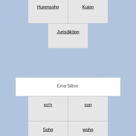
Hurensohn
Kujon
Jurisdiktion
Eine Silbe:
so’n
son
Sohn
wohn