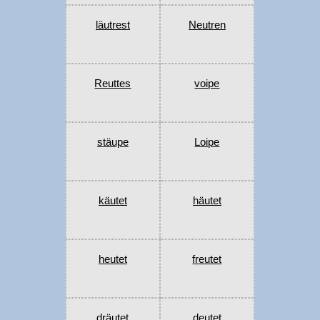
läutrest
Neutren
Reuttes
voipe
stäupe
Loipe
käutet
häutet
heutet
freutet
dräutet
deutet