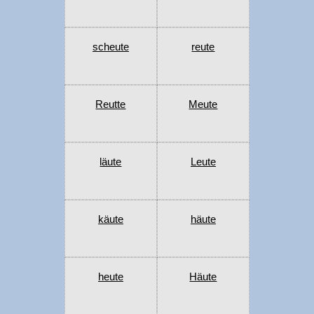
scheute
reute
Reutte
Meute
läute
Leute
käute
häute
heute
Häute