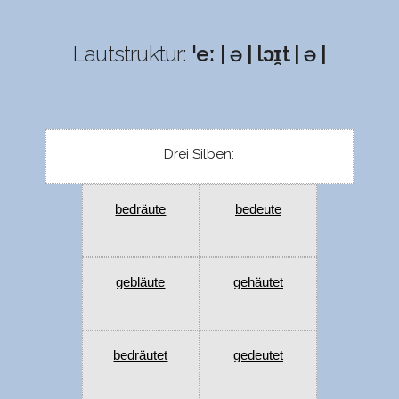
Lautstruktur:
ˈeː | ə | lɔɪ̯t | ə |
Drei Silben:
bedräute
bedeute
gebläute
gehäutet
bedräutet
gedeutet