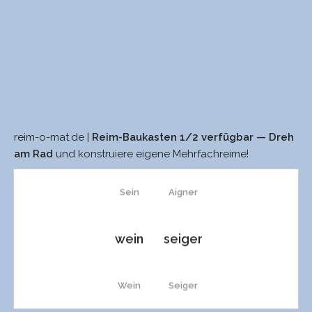
reim-o-mat.de |
Reim-Baukasten 1/2 verfügbar — Dreh
sein
Eigner
am Rad
und konstruiere eigene Mehrfachreime!
Sein
Aigner
wein
seiger
Wein
Seiger