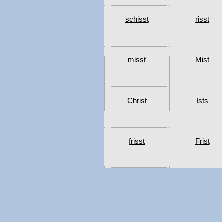
schisst
risst
misst
Mist
Christ
Ists
frisst
Frist