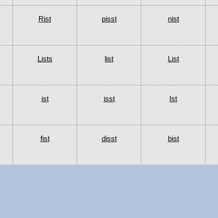
Rist
pisst
nist
Lists
list
List
ist
isst
Ist
fist
disst
bist