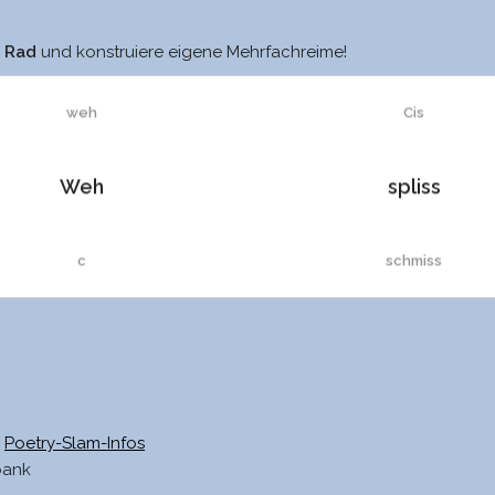
See
cis
m Rad
und konstruiere eigene Mehrfachreime!
weh
Cis
Weh
spliss
c
schmiss
Zeh
Schmiss
C
schliss
Poetry-Slam-Infos
bank
t
schiss