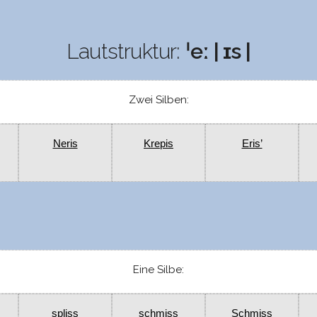
Lautstruktur:
ˈeː | ɪs |
Zwei Silben:
Neris
Krepis
Eris’
Eine Silbe:
spliss
schmiss
Schmiss