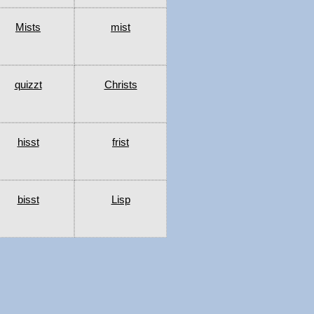
Mists
mist
quizzt
Christs
hisst
frist
bisst
Lisp