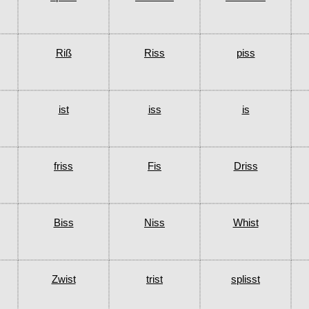
Riß
Riss
piss
ist
iss
is
friss
Fis
Driss
Biss
Niss
Whist
Zwist
trist
splisst