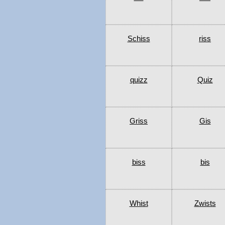
Schiss
riss
quizz
Quiz
Griss
Gis
biss
bis
Whist
Zwists