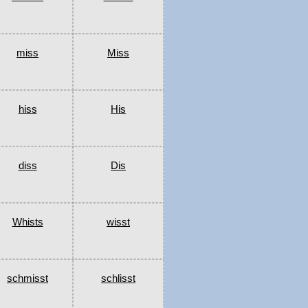
miss
Miss
hiss
His
diss
Dis
Whists
wisst
schmisst
schlisst