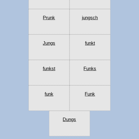
Prunk
jungsch
Jungs
funkt
funkst
Funks
funk
Funk
Dungs