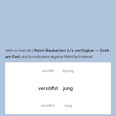
reim-o-mat.de |
Reim-Baukasten 2/1 verfügbar — Dreh
versöfft
Schwung
am Rad
und konstruiere eigene Mehrfachreime!
ersöfft
Sprung
versöffst
jung
ersöffst
Jung