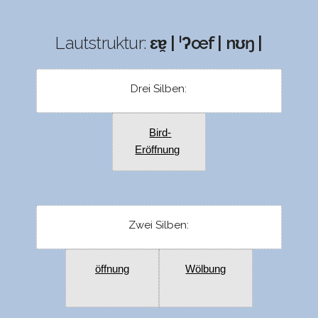
Lautstruktur:
ɛɐ̯ | ˈʔœf | nʊŋ |
Drei Silben:
Bird-
Eröffnung
Zwei Silben:
öffnung
Wölbung