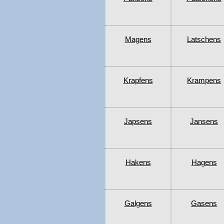
Magens
Latschens
Krapfens
Krampens
Japsens
Jansens
Hakens
Hagens
Galgens
Gasens