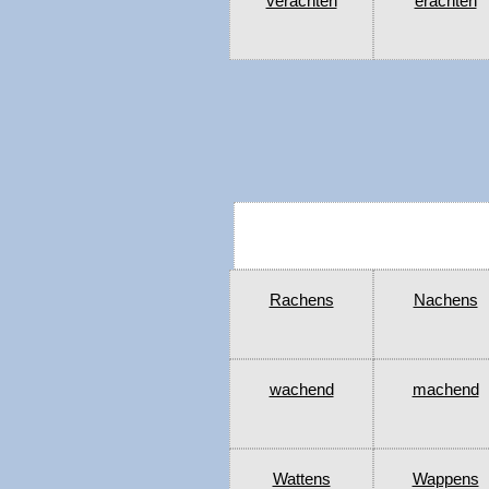
verachten
erachten
Rachens
Nachens
wachend
machend
Wattens
Wappens