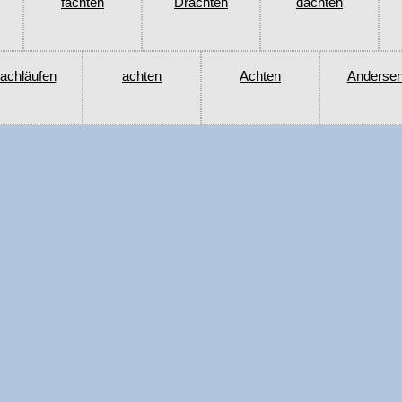
fachten
Drachten
dachten
achläufen
achten
Achten
Anderse