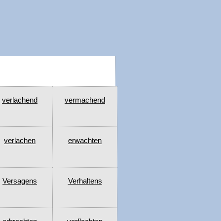
verlachend
vermachend
verlachen
erwachten
Versagens
Verhaltens