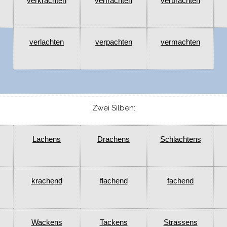
verkrachten
verfrachten
verbrachten
verlachten
verpachten
vermachten
Zwei Silben:
Lachens
Drachens
Schlachtens
krachend
flachend
fachend
Wackens
Tackens
Strassens