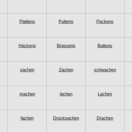
Plattens
Puttens
Packens
Hackens
Brassens
Buttons
zachen
Zachen
schwachen
machen
lachen
Lachen
fachen
Drucksachen
Drachen