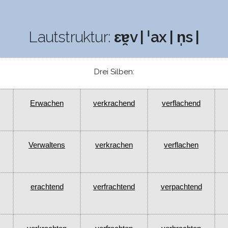
Lautstruktur:
ɛɐ̯v | ˈax | n̩s |
Drei Silben:
Erwachen
verkrachend
verflachend
Verwaltens
verkrachen
verflachen
erachtend
verfrachtend
verpachtend