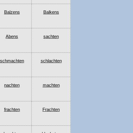
Balzens
Balkens
Abens
sachten
schmachten
schlachten
nachten
machten
frachten
Frachten