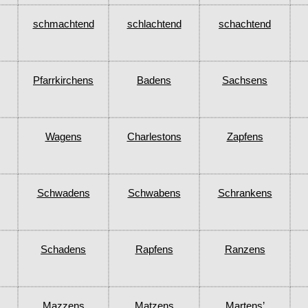
schmachtend
schlachtend
schachtend
Pfarrkirchens
Badens
Sachsens
Wagens
Charlestons
Zapfens
Schwadens
Schwabens
Schrankens
Schadens
Rapfens
Ranzens
Mazzens
Matzens
Martens’