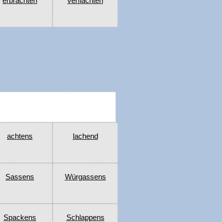
erbrachten
verflachten
achtens
lachend
Sassens
Würgassens
Spackens
Schlappens