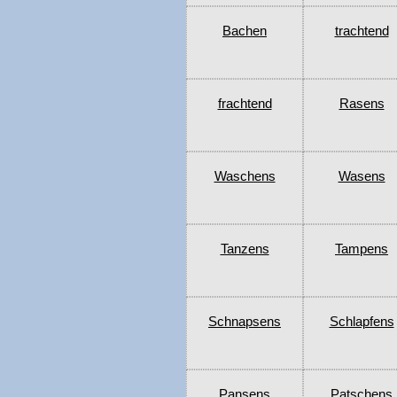
Bachen
trachtend
frachtend
Rasens
Waschens
Wasens
Tanzens
Tampens
Schnapsens
Schlapfens
Pansens
Patschens