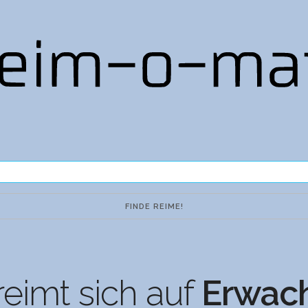
eimt sich auf
Erwac