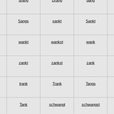
drang
Drang
dang
Sangs
sankt
Sankt
wankt
wankst
wank
zankt
zankst
zank
trank
Trank
Tangs
Tank
schwangt
schwangst