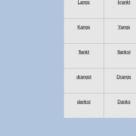
Langs
krankt
Kangs
Yangs
flankt
flankst
drangst
Drangs
dankst
Danks