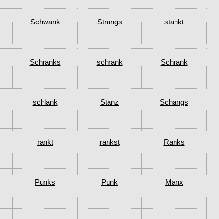
Schwank
Strangs
stankt
Schranks
schrank
Schrank
schlank
Stanz
Schangs
rankt
rankst
Ranks
Punks
Punk
Manx