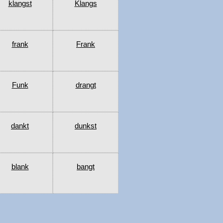
klangst
Klangs
frank
Frank
Funk
drangt
dankt
dunkst
blank
bangt