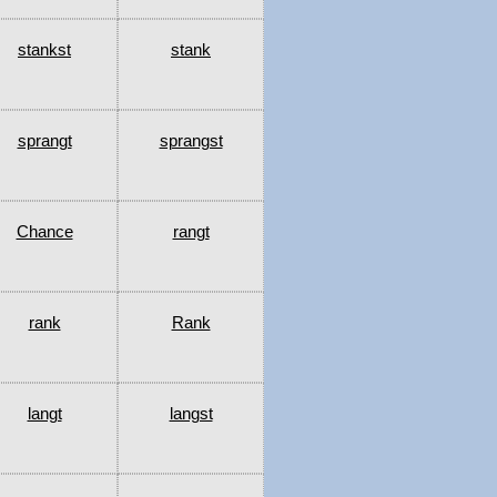
stankst
stank
sprangt
sprangst
Chance
rangt
rank
Rank
langt
langst