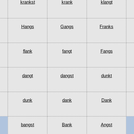
krankst
krank
klangt
Hangs
Gangs
Franks
flank
fangt
Fangs
dangt
dangst
dunkt
dunk
dank
Dank
bangst
Bank
Angst