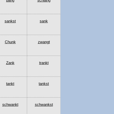
bang
schlang
sankst
sank
Chunk
zwangt
Zank
trankt
tankt
tankst
schwankt
schwankst