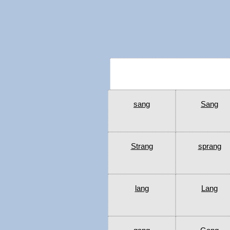
sang
Sang
Strang
sprang
lang
Lang