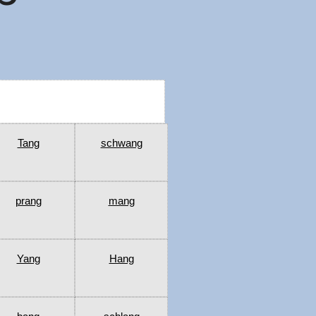
Tang
schwang
prang
mang
Yang
Hang