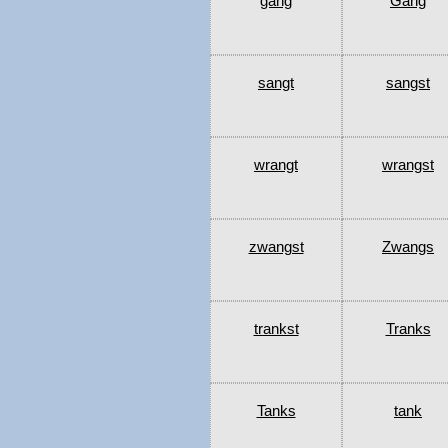
gang
Gang
sangt
sangst
wrangt
wrangst
zwangst
Zwangs
trankst
Tranks
Tanks
tank