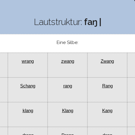
Lautstruktur:
faŋ |
Eine Silbe:
wrang
zwang
Zwang
Schang
rang
Rang
klang
Klang
Kang