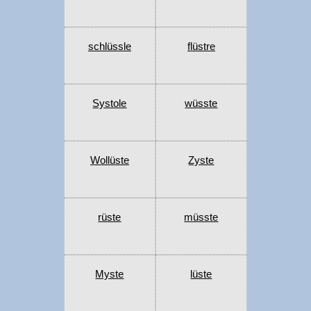
schlüssle
flüstre
Systole
wüsste
Wollüste
Zyste
rüste
müsste
Myste
lüste