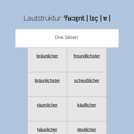
Lautstruktur:
ˈfʁɔɪ̯nt | lɪç | ɐ |
Drei Silben:
bräunlicher
freundlichster
bräunlichster
scheußlicher
räumlicher
käuflicher
häuslicher
deutlicher