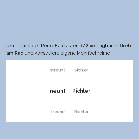
reim-o-mat.de |
Reim-Baukasten 1/2 verfügbar — Dreh
zäunt
sichrer
am Rad
und konstruiere eigene Mehrfachreime!
streunt
Sichler
neunt
Pichler
freund
Bichler
Freund
sicher