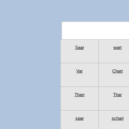
Saar
wart
Var
Chart
Tharr
Thar
spar
schart