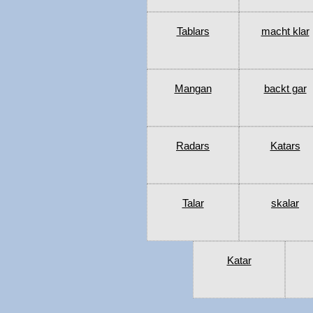
Tablars
macht klar
Mangan
backt gar
Radars
Katars
Talar
skalar
Katar