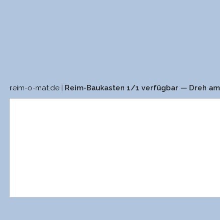
reim-o-mat.de |
Reim-Baukasten 1/1 verfügbar — Dreh a