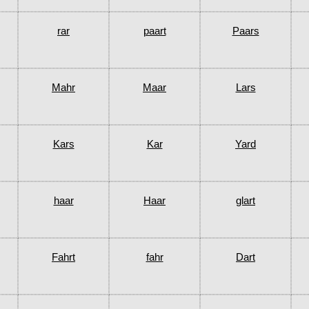
rar
paart
Paars
Mahr
Maar
Lars
Kars
Kar
Yard
haar
Haar
glart
Fahrt
fahr
Dart