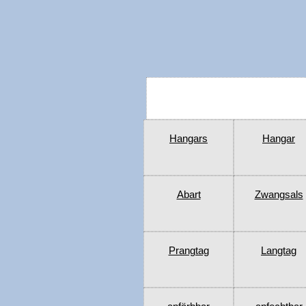
Hangars
Hangar
Abart
Zwangsals
Prangtag
Langtag