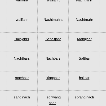
wallfahrt
Wallfahrt
Nachtfahrt
wallfahr
Nachtmahrs
Nachtmahr
Halbjahrs
Schaltjahr
Mannjahr
Nachtbars
Nachbars
Saftbar
machbar
klappbar
haltbar
sang nach
schwang
sprang nach
nach