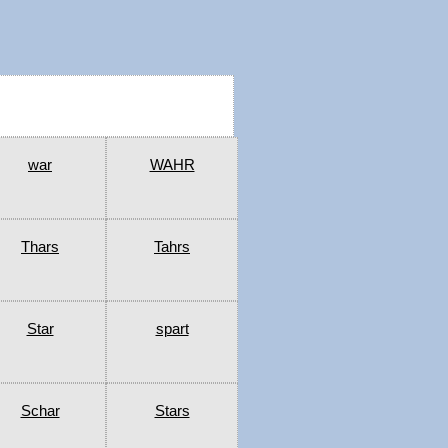
war
WAHR
Thars
Tahrs
Star
spart
Schar
Stars