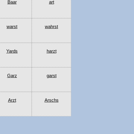
Baar
art
warst
wahrst
Yards
harzt
Garz
garst
Arzt
Arschs