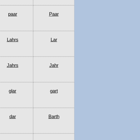
paar
Paar
Lahrs
Lar
Jahrs
Jahr
glar
gart
dar
Barth