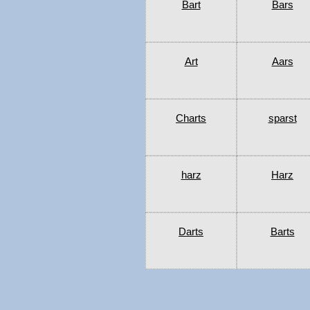
Bart
Bars
Art
Aars
Charts
sparst
harz
Harz
Darts
Barts