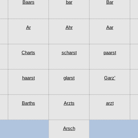
Baars
bar
Bar
Ar
Ahr
Aar
Charts
scharst
paarst
haarst
glarst
Garz’
Barths
Arzts
arzt
Arsch