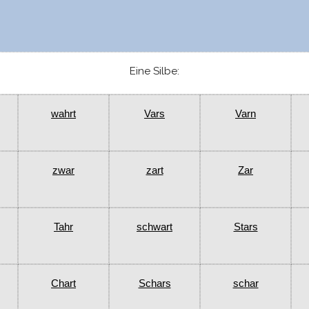
Eine Silbe:
wahrt
Vars
Varn
zwar
zart
Zar
Tahr
schwart
Stars
Chart
Schars
schar