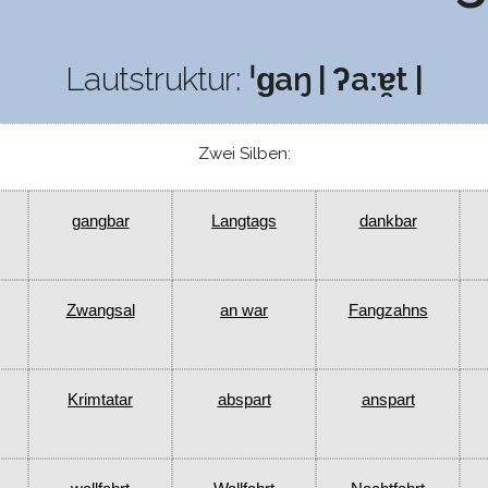
Lautstruktur:
ˈɡaŋ | ʔaːɐ̯t |
Zwei Silben:
gangbar
Langtags
dankbar
Zwangsal
an war
Fangzahns
Krimtatar
abspart
anspart