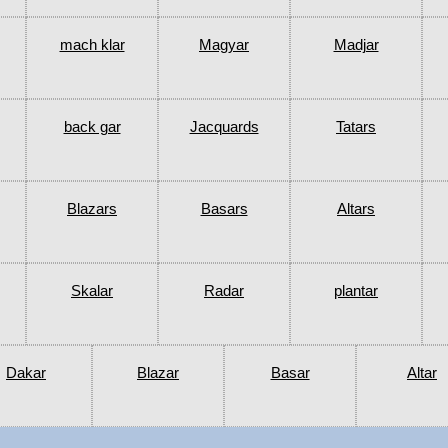
mach klar
Magyar
Madjar
back gar
Jacquards
Tatars
Blazars
Basars
Altars
Skalar
Radar
plantar
Dakar
Blazar
Basar
Altar