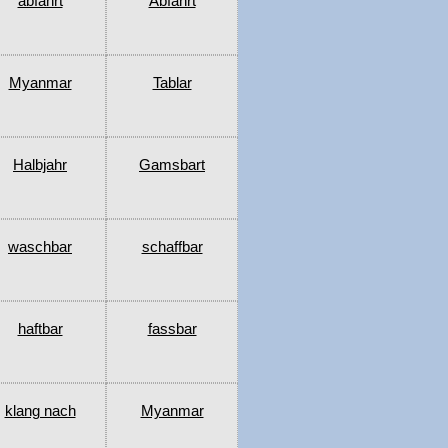
abfahrt
Abfahrt
Myanmar
Tablar
Halbjahr
Gamsbart
waschbar
schaffbar
haftbar
fassbar
klang nach
Myanmar