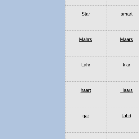
Star
smart
Mahrs
Maars
Lahr
klar
haart
Haars
gar
fahrt