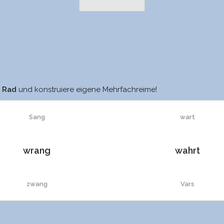
sang
Saar
m Rad
und konstruiere eigene Mehrfachreime!
Sang
wart
wrang
wahrt
zwang
Vars
Zwang
Varn