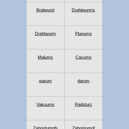
Bratwurst
Drahtwurms
Drahtwurm
Planums
Malums
Cavums
warum
darum
Vakuums
Radsturz
Zahnstumpfs
Zahnstumpf