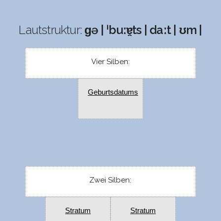
Lautstruktur:
ɡə | ˈbuːɐ̯ts | daːt | ʊm |
Vier Silben:
Geburtsdatums
Zwei Silben:
Stratum
Stratum