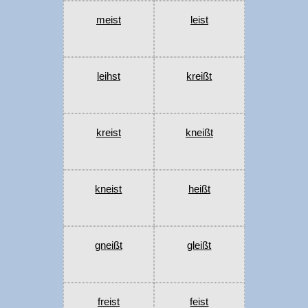
meist
leist
leihst
kreißt
kreist
kneißt
kneist
heißt
gneißt
gleißt
freist
feist