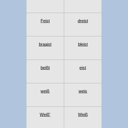
Feist
dreist
braaist
bleist
beißt
eist
weiß
weis
Weiß’
Weiß