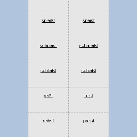
spleißt
speist
schneist
schmeißt
schleißt
scheißt
reißt
reist
reihst
preist