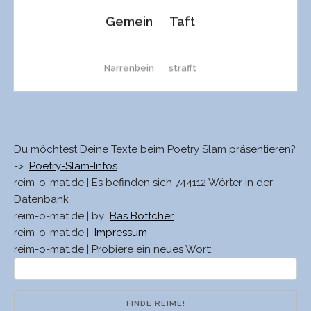
Gemein
Taft
Narrenbein
strafft
gemaischt
schrafft
Du möchtest Deine Texte beim Poetry Slam präsentieren?
geneint
schafft
->
Poetry-Slam-Infos
reim-o-mat.de | Es befinden sich 744112 Wörter in der
Datenbank
Schaft
reim-o-mat.de | by
Bas Böttcher
reim-o-mat.de |
Impressum
reim-o-mat.de | Probiere ein neues Wort:
rafft
pafft