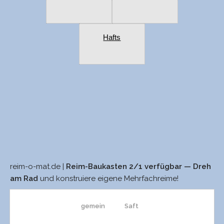
Hafts
reim-o-mat.de |
Reim-Baukasten 2/1 verfügbar — Dreh
gemeint
saft
am Rad
und konstruiere eigene Mehrfachreime!
gemein
Saft