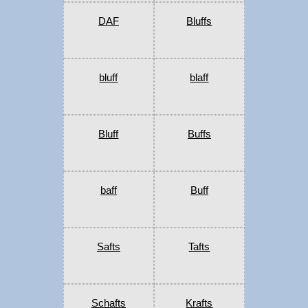
DAF
Bluffs
bluff
blaff
Bluff
Buffs
baff
Buff
Safts
Tafts
Schafts
Krafts