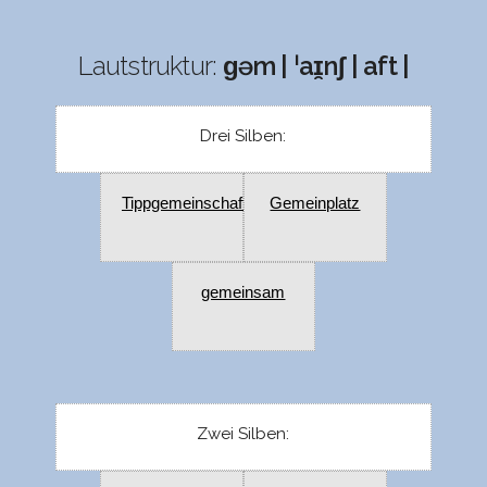
Lautstruktur:
ɡəm | ˈaɪ̯nʃ | aft |
Drei Silben:
Tippgemeinschaft
Gemeinplatz
gemeinsam
Zwei Silben: