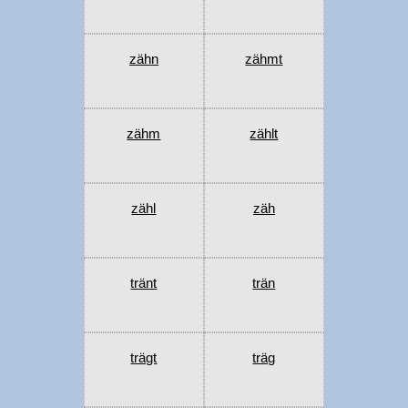
zähn
zähmt
zähm
zählt
zähl
zäh
tränt
trän
trägt
träg