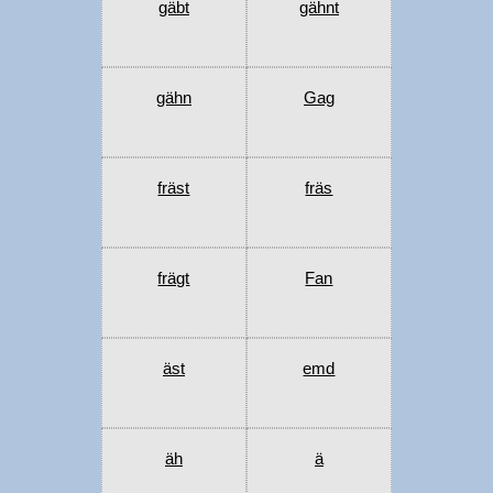
gäbt
gähnt
gähn
Gag
fräst
fräs
frägt
Fan
äst
emd
äh
ä