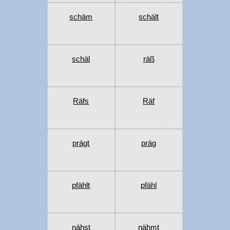
schäm
schält
schäl
räß
Räfs
Räf
prägt
präg
pfählt
pfähl
nähst
nähmt