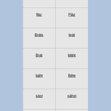
fläz
Fläz
Bräts
brät
Brät
bläht
bäht
Bête
säst
sähst