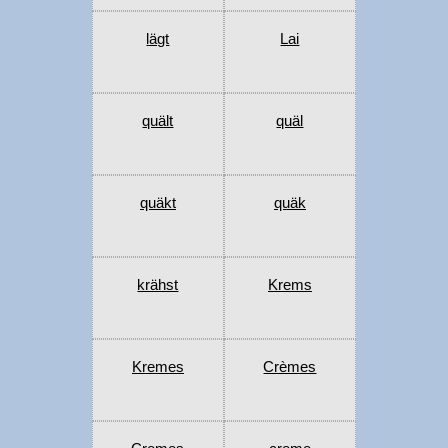
lägt
Lai
quält
quäl
quäkt
quäk
krähst
Krems
Kremes
Crèmes