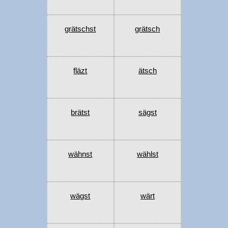
grätschst
grätsch
fläzt
ätsch
brätst
sägst
wähnst
wählst
wägst
wärt