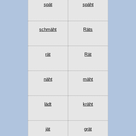
spät
späht
schmäht
Räts
rät
Rät
näht
mäht
lädt
kräht
jät
grät