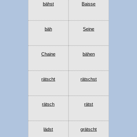
bähst
Baisse
bäh
Seine
Chaine
bähen
rätscht
rätschst
rätsch
rätst
lädst
grätscht