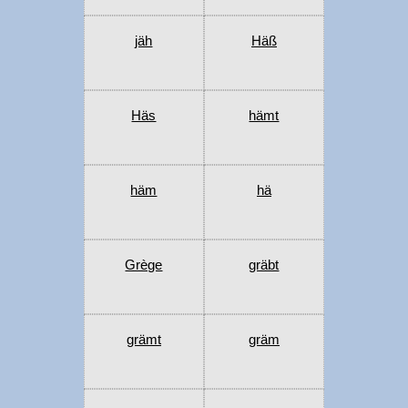
jäh
Häß
Häs
hämt
häm
hä
Grège
gräbt
grämt
gräm