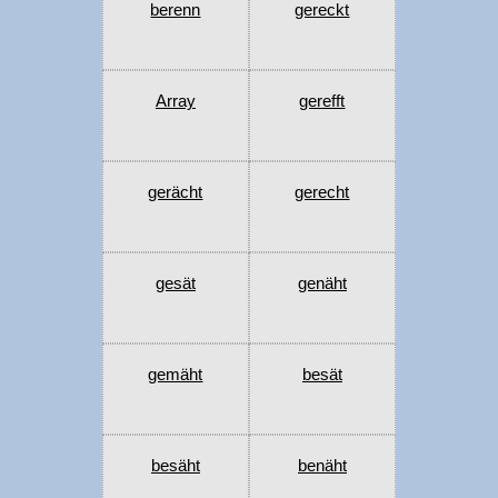
berenn
gereckt
Array
gerefft
gerächt
gerecht
gesät
genäht
gemäht
besät
besäht
benäht