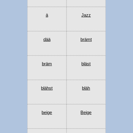
ä
Jazz
dää
brämt
bräm
bläst
blähst
bläh
beige
Beige