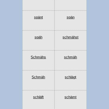
spänt
spän
späh
schmähst
Schmähs
schmäh
Schmäh
schlägt
schläft
schämt