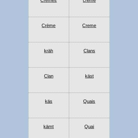
Cremes
creme
Crème
Creme
kräh
Clans
Clan
käst
käs
Quais
kämt
Quai