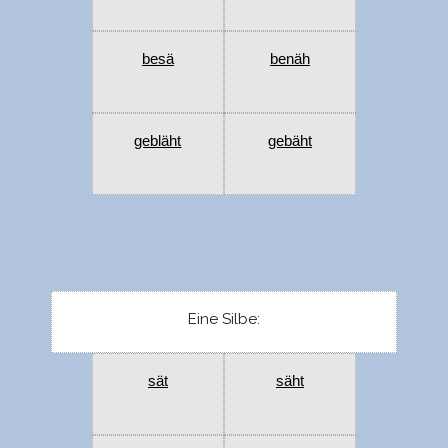
besä
benäh
gebläht
gebäht
Eine Silbe:
sät
säht