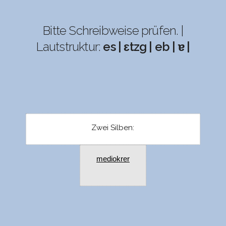
Bitte Schreibweise prüfen. |
Lautstruktur:
es | ɛtzg | eb | ɐ |
Zwei Silben:
mediokrer