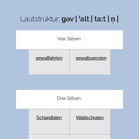
Lautstruktur:
ɡəv | ˈalt | taːt | n̩ |
Vier Silben:
gewallfahrten
gewaltsamsten
Drei Silben:
Schandtaten
Waldschraten