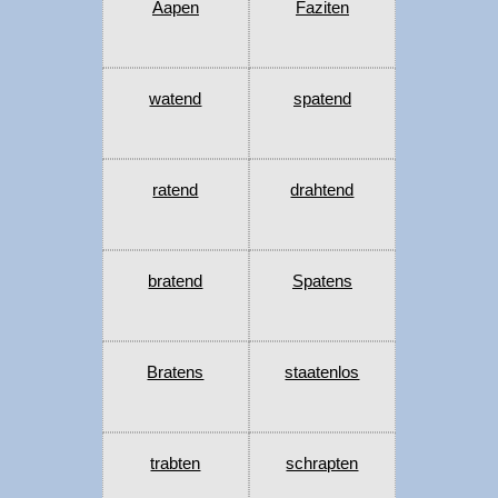
Aapen
Faziten
watend
spatend
ratend
drahtend
bratend
Spatens
Bratens
staatenlos
trabten
schrapten