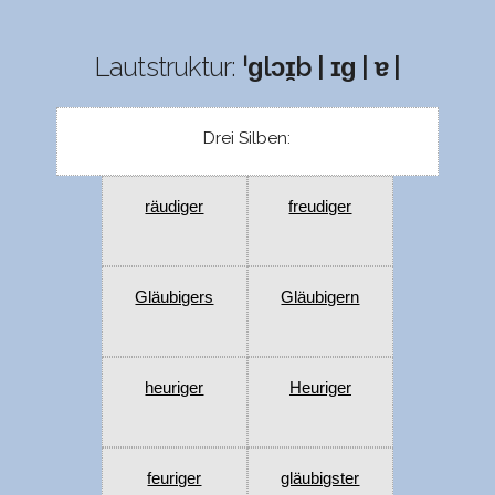
Lautstruktur:
ˈɡlɔɪ̯b | ɪɡ | ɐ |
Drei Silben:
räudiger
freudiger
Gläubigers
Gläubigern
heuriger
Heuriger
feuriger
gläubigster