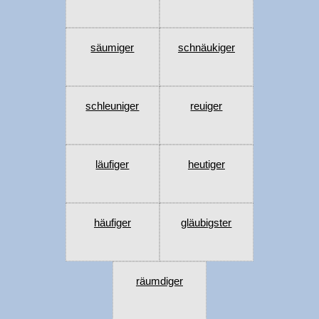
säumiger
schnäukiger
schleuniger
reuiger
läufiger
heutiger
häufiger
gläubigster
räumdiger