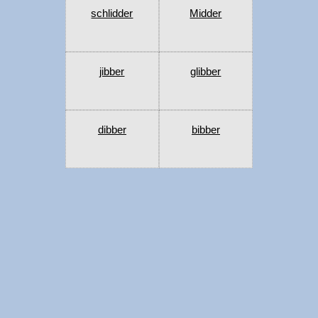
schlidder
Midder
jibber
glibber
dibber
bibber