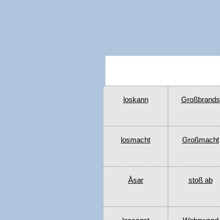
loskann
Großbrands
losmacht
Großmacht
Åsar
stoß ab