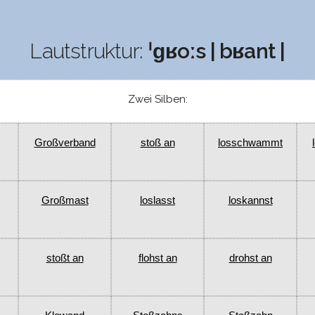
Lautstruktur:
ˈɡʁoːs | bʁant |
Zwei Silben:
Großverband
stoß an
losschwammt
Großmast
loslasst
loskannst
stoßt an
flohst an
drohst an