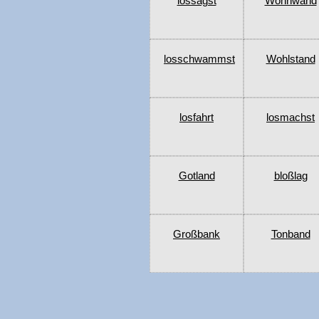
lossagst
Wohnwand
losschwammst
Wohlstand
losfahrt
losmachst
Gotland
bloßlag
Großbank
Tonband