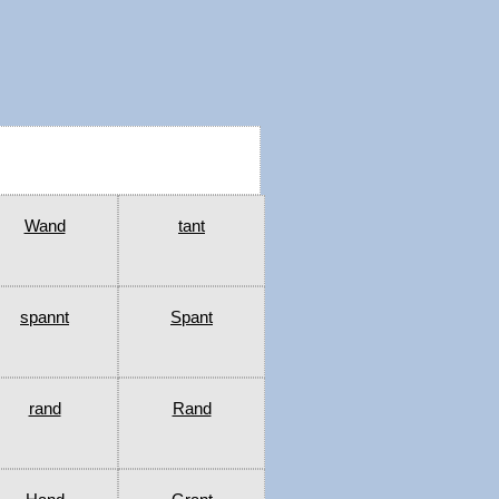
Wand
tant
spannt
Spant
rand
Rand