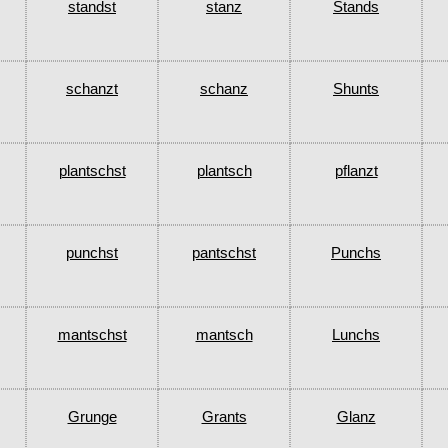
standst
stanz
Stands
schanzt
schanz
Shunts
plantschst
plantsch
pflanzt
punchst
pantschst
Punchs
mantschst
mantsch
Lunchs
Grunge
Grants
Glanz