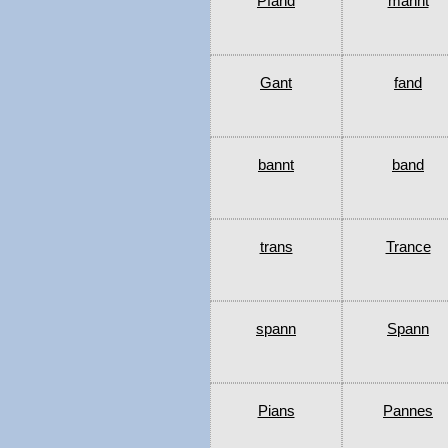
Pfand
mannt
Gant
fand
bannt
band
trans
Trance
spann
Spann
Pians
Pannes