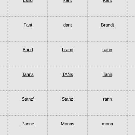
Land
kant
Kant
Fant
dant
Brandt
Band
brand
sann
Tanns
TANs
Tann
Stanz’
Stanz
rann
Panne
Manns
mann