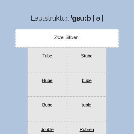
Lautstruktur:
ˈɡʁuːb | ə |
Zwei Silben:
Tube
Stube
Hube
bube
Bube
juble
double
Rubren