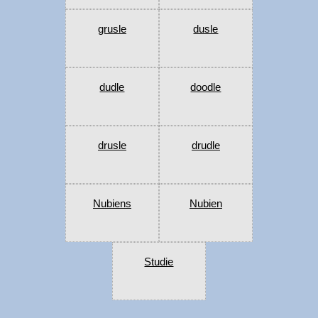
grusle
dusle
dudle
doodle
drusle
drudle
Nubiens
Nubien
Studie