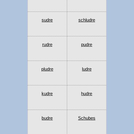
sudre
schludre
rudre
pudre
pludre
ludre
kudre
hudre
budre
Schubes