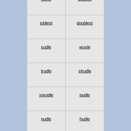
jublest
doublest
sudle
wusle
trudle
strudle
sprudle
pudle
nudle
hudle