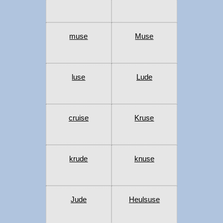
muse
Muse
luse
Lude
cruise
Kruse
krude
knuse
Jude
Heulsuse