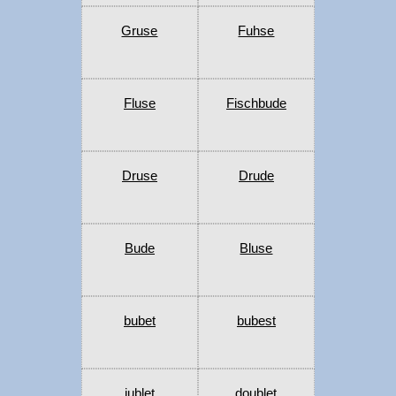
Gruse
Fuhse
Fluse
Fischbude
Druse
Drude
Bude
Bluse
bubet
bubest
jublet
doublet