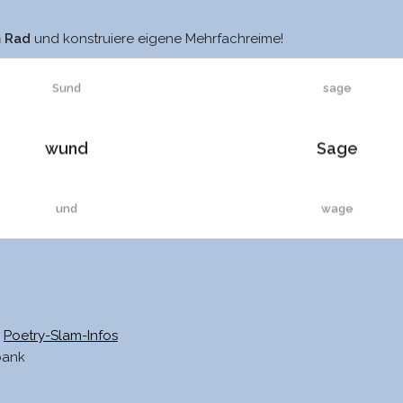
sund
lagre
m Rad
und konstruiere eigene Mehrfachreime!
Sund
sage
wund
Sage
und
wage
Schwund
vage
schund
Waage
Poetry-Slam-Infos
bank
Schund
zage