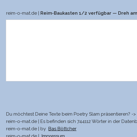
reim-o-mat.de |
Reim-Baukasten 1/2 verfügbar — Dreh a
Du möchtest Deine Texte beim Poetry Slam präsentieren? ->
reim-o-mat.de | Es befinden sich 744112 Wörter in der Daten
reim-o-mat.de | by
Bas Böttcher
reim-o-mat.de |
Impressum