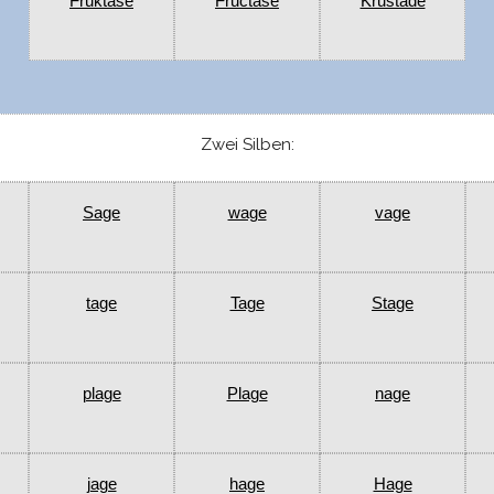
Fruktase
Fructase
Krustade
Zwei Silben:
Sage
wage
vage
tage
Tage
Stage
plage
Plage
nage
jage
hage
Hage