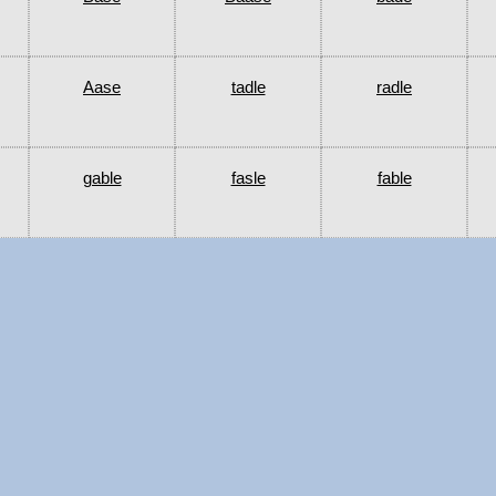
Aase
tadle
radle
gable
fasle
fable