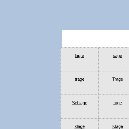
lagre
sage
trage
Trage
Schlage
rage
klage
Klage