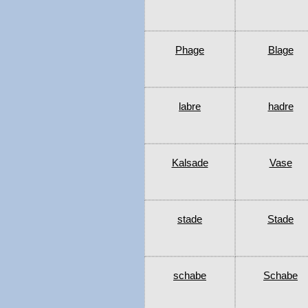
Phage
Blage
labre
hadre
Kalsade
Vase
stade
Stade
schabe
Schabe