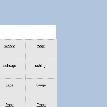
Waage
zage
schrage
schlage
Lage
Laage
frage
Frage