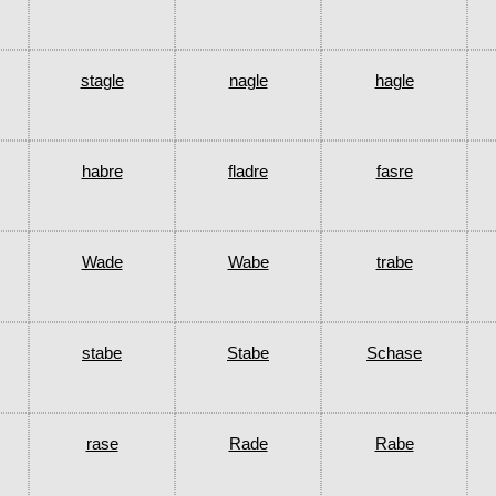
stagle
nagle
hagle
habre
fladre
fasre
Wade
Wabe
trabe
stabe
Stabe
Schase
rase
Rade
Rabe