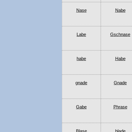
Nase
Nabe
Labe
Gschnase
habe
Habe
gnade
Gnade
Gabe
Phrase
Blase
blade