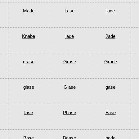
Made
Lase
lade
Knabe
jade
Jade
grase
Grase
Grade
glase
Glase
gase
fase
Phase
Fase
Base
Baase
bade