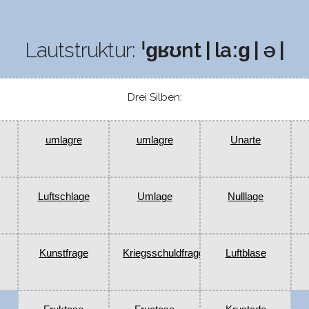
Lautstruktur:
ˈɡʁʊnt | laːɡ | ə |
Drei Silben:
umlagre
umlagre
Unarte
Luftschlage
Umlage
Nulllage
Kunstfrage
Kriegsschuldfrage
Luftblase