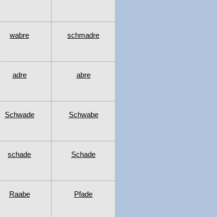
wabre
schmadre
adre
abre
Schwade
Schwabe
schade
Schade
Raabe
Pfade