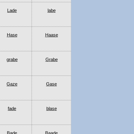
Lade
labe
Hase
Haase
grabe
Grabe
Gaze
Gase
fade
blase
Bade
Baade