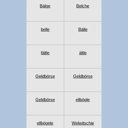
Bälge
Belche
belle
Bälle
fältle
ältle
Geldbörse
Geldbörse
Geldbörse
ellbögle
ellbögele
Welwitschie