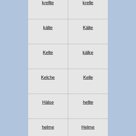
krellte
krelle
kälte
Kälte
Kelte
kälke
Kelche
Kelle
Hälse
hellte
helme
Helme