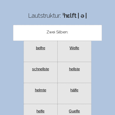
Lautstruktur:
ˈhɛlft | ə |
Zwei Silben:
belfre
Welfe
schnellste
hellste
helmte
hälfe
helfe
Guelfe