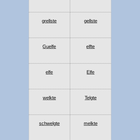
grellste
gellste
Guelfe
elfte
elfe
Elfe
welkte
Telgte
schwelgte
melkte