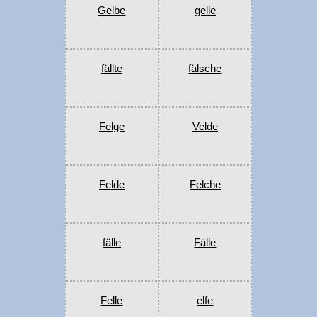
Gelbe
gelle
fällte
fälsche
Felge
Velde
Felde
Felche
fälle
Fälle
Felle
elfe