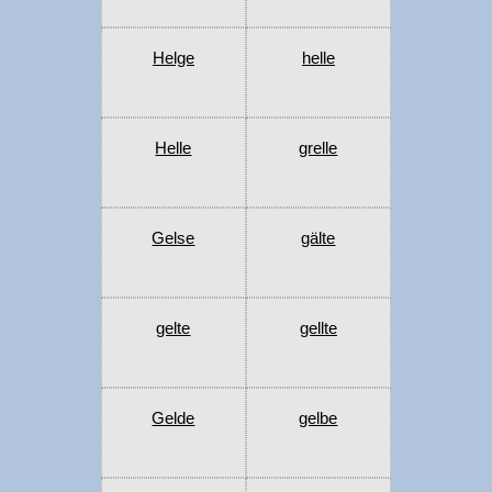
Helge
helle
Helle
grelle
Gelse
gälte
gelte
gellte
Gelde
gelbe