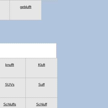
geblufft
knufft
Kluft
SUVs
Suff
Schluffs
Schluff