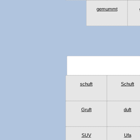
gemummt
schuft
Schuft
Gruft
duft
SUV
Ufa