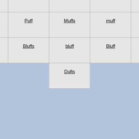
Puff
Muffs
muff
Bluffs
bluff
Bluff
Dufts