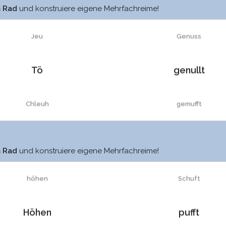
jeu
benutz
m Rad
und konstruiere eigene Mehrfachreime!
Jeu
Genuss
Tö
genullt
Chleuh
gemufft
Pneu
genutzt
jeuen
schuft
m Rad
und konstruiere eigene Mehrfachreime!
ö
benutzt
höhen
Schuft
ö
gemusst
Höhen
pufft