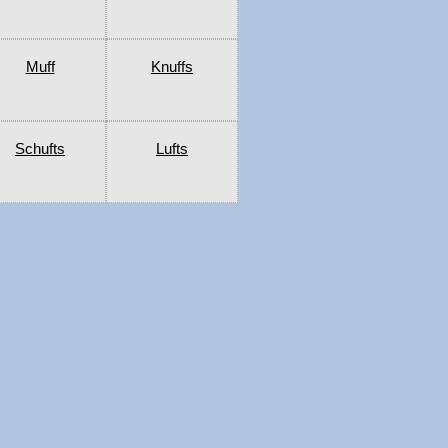
Muff
Knuffs
Schufts
Lufts