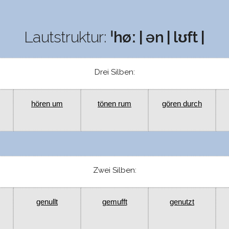
Lautstruktur:
ˈhøː | ən | lʊft |
Drei Silben:
hören um
tönen rum
gören durch
Zwei Silben:
genullt
gemufft
genutzt