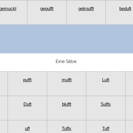
gemuckt
gepufft
geknufft
beduft
Eine Silbe:
pufft
mufft
Luft
Duft
blufft
Suffs
uff
Tuffs
Tuff