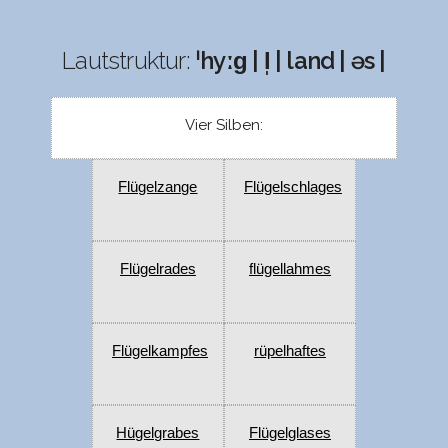
Lautstruktur:
ˈhyːɡ | l̩ | land | əs |
Vier Silben:
Flügelzange
Flügelschlages
Flügelrades
flügellahmes
Flügelkampfes
rüpelhaftes
Hügelgrabes
Flügelglases