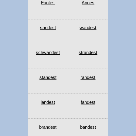
Fantes
Annes
sandest
wandest
schwandest
strandest
standest
randest
landest
fandest
brandest
bandest