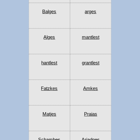
Balges
arges
Alges
mantlest
hantlest
grantlest
Fatzkes
Amkes
Matjes
Praias
Schambes
Ariadnes