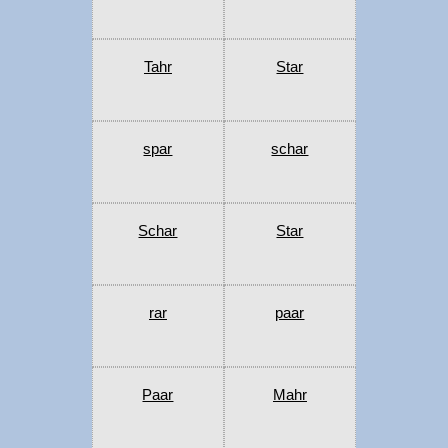
Tahr
Star
spar
schar
Schar
Star
rar
paar
Paar
Mahr