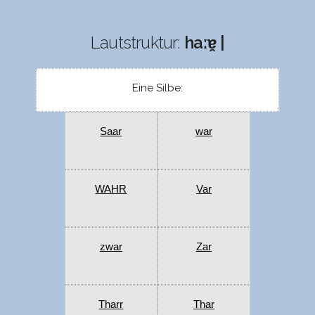
Lautstruktur:
haːɐ̯ |
Eine Silbe:
Saar
war
WAHR
Var
zwar
Zar
Tharr
Thar