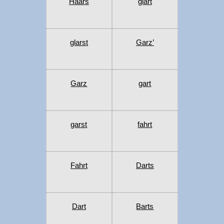
Haars
glart
glarst
Garz’
Garz
gart
garst
fahrt
Fahrt
Darts
Dart
Barts