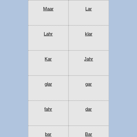
Maar
Lar
Lahr
klar
Kar
Jahr
glar
gar
fahr
dar
bar
Bar