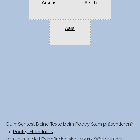
Arschs
Arsch
Aars
Du möchtest Deine Texte beim Poetry Slam präsentieren?
->
Poetry-Slam-Infos
reim-o-mat.de | Es befinden sich 744112 Wörter in der