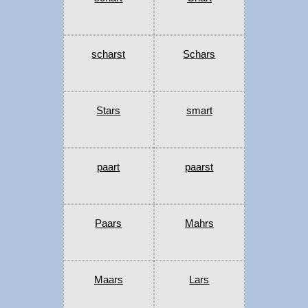
scharst
Schars
Stars
smart
paart
paarst
Paars
Mahrs
Maars
Lars