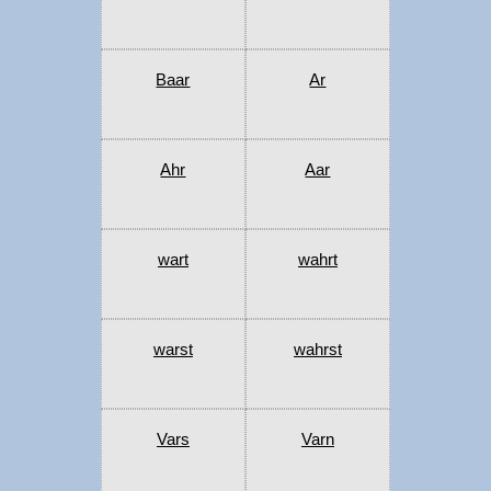
Baar
Ar
Ahr
Aar
wart
wahrt
warst
wahrst
Vars
Varn