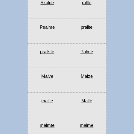
Skalde
rallte
Psalme
prallte
prallste
Palme
Malve
Malze
mallte
Malte
malmte
malme