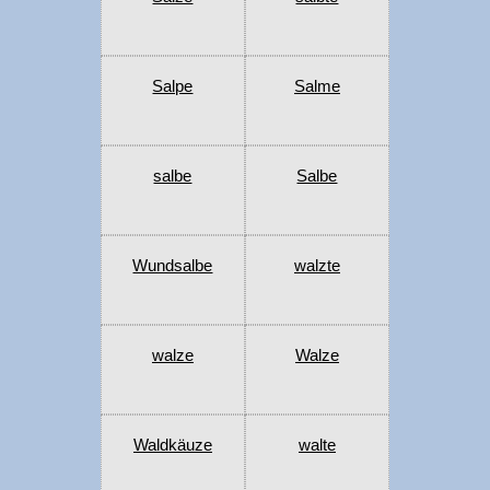
Salpe
Salme
salbe
Salbe
Wundsalbe
walzte
walze
Walze
Waldkäuze
walte