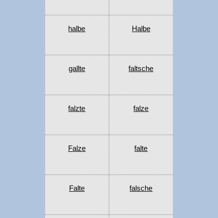
halbe
Halbe
gallte
faltsche
falzte
falze
Falze
falte
Falte
falsche