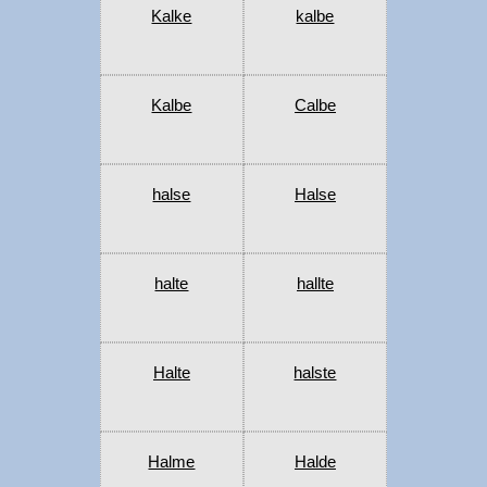
Kalke
kalbe
Kalbe
Calbe
halse
Halse
halte
hallte
Halte
halste
Halme
Halde