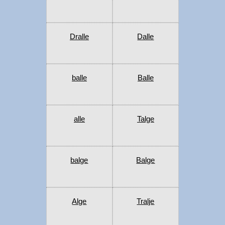
Dralle
Dalle
balle
Balle
alle
Talge
balge
Balge
Alge
Tralje