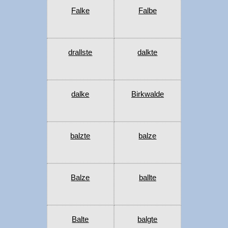
Falke
Falbe
drallste
dalkte
dalke
Birkwalde
balzte
balze
Balze
ballte
Balte
balgte