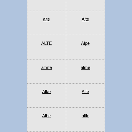
alte
Alte
ALTE
Alpe
almte
alme
Alke
Alfe
Albe
altle