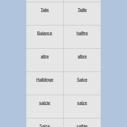
Talje
Taille
Balance
halftre
altre
albre
Halblinge
Salve
salzte
salze
Salze
salbte