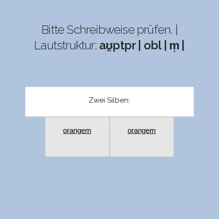
Bitte Schreibweise prüfen. |
Lautstruktur:
aʊ̯ptpr | obl | m̩ |
Zwei Silben:
orangem
orangem